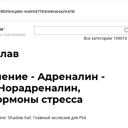
НФЕРЕНЦИИ
МАРКЕТ
ТЕХНИКА
НАУКА
ТВ
ws
*
по ключевому
Все категории
199014
слав
ение - Адреналин -
- Норадреналин,
гормоны стресса
one: Shadow Fall. Главный экслюзив для PS4