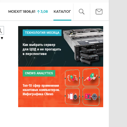
MOEXIT
1806,61
3,08
КАТАЛОГ
ТЕХНОЛОГИЯ МЕСЯЦА
▼
Как выбрать сервер
для ЦОД и не прогадать
в перспективе
CNEWS ANALYTICS
Топ-10 сфер применения
квантовых компьютеров.
Инфографика CNews