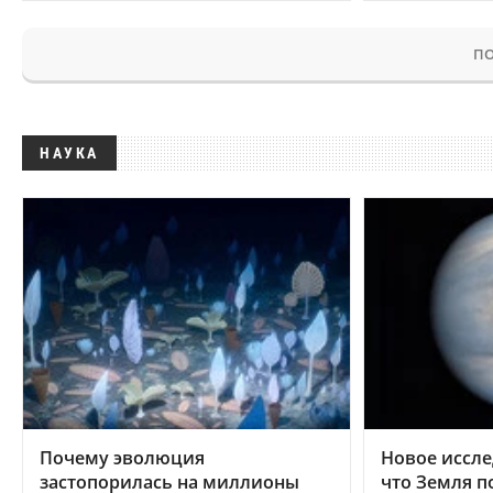
ПО
НАУКА
Почему эволюция
Новое иссле
застопорилась на миллионы
что Земля п