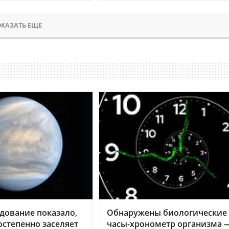
КАЗАТЬ ЕЩЕ
дование показало,
Обнаружены биологические
остепенно заселяет
часы-хронометр организма 