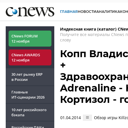
ГЛАВНАЯ
НОВОСТИ
АНАЛИТИКА
КО
Индексная книга (каталог) CNe
Получите все материалы CNews 
CNews FORUM
слову
12 ноября
Копп Влади
CNews AWARDS
12 ноября
+
Здравоохран
30 лет рынку ERP
в России
Adrenaline 
Главные
Кортизол - 
ИТ-сценарии
2026
10 лет российского
бэкапа
01.04.2014
Обзор игры Killz
Российские ПАКи