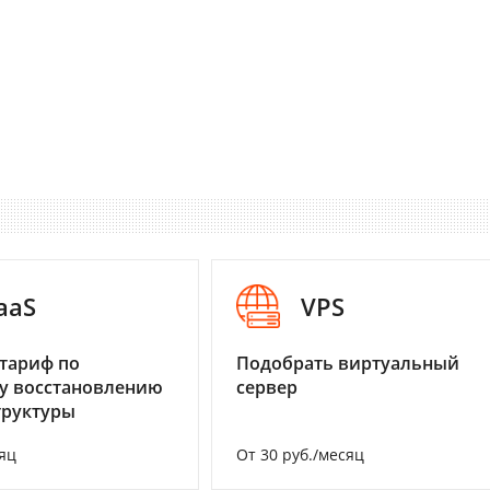
aaS
VPS
тариф по
Подобрать виртуальный
у восстановлению
сервер
труктуры
яц
От 30 руб./месяц