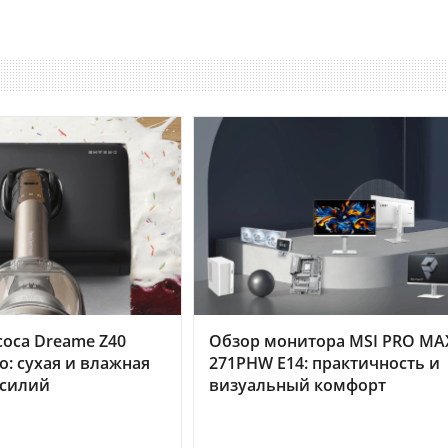
оса Dreame Z40
Обзор монитора MSI PRO MA
o: сухая и влажная
271PHW E14: практичность и
усилий
визуальный комфорт