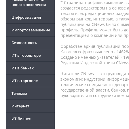
* Страница-профиль компании, сис
нового поколения
создается редактором на основе
тексты всех редакционных раздел
Цифровизация
обзоры рынков, интервью, а такж
публикаций на CNews было с име
профиль. Профиль может быть до
Импортозамещение
презентацией о компании или про
Безопасность
Обработан архив публикаций порт
Ключевых фраз выявлено - 146284
ИТ в госсекторе
Создано именных указателей - 19
Редакция Индексной книги CNews
ИТ в банках
Читатели CNews — это руководит
экономики: индустрии информаци
ИТ в торговле
технические специалисты депар
государственной власти, банков,
Телеком
руководители и сотрудники комп
Интернет
ИТ-бизнес