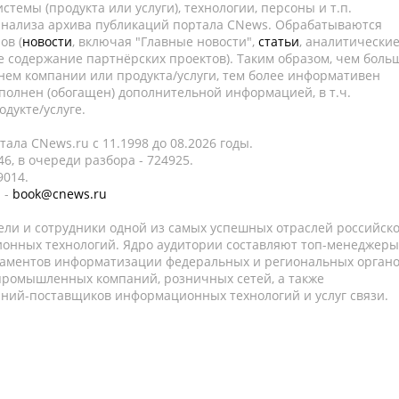
темы (продукта или услуги), технологии, персоны и т.п.
 анализа архива публикаций портала CNews. Обрабатываются
ов (
новости
, включая "Главные новости",
статьи
, аналитически
е содержание партнёрских проектов). Таким образом, чем боль
нем компании или продукта/услуги, тем более информативен
полнен (обогащен) дополнительной информацией, в т.ч.
дукте/услуге.
ала CNews.ru c 11.1998 до 08.2026 годы.
6, в очереди разбора - 724925.
9014.
 -
book@cnews.ru
ели и сотрудники одной из самых успешных отраслей российск
онных технологий. Ядро аудитории составляют топ-менеджеры
таментов информатизации федеральных и региональных орган
 промышленных компаний, розничных сетей, а также
аний-поставщиков информационных технологий и услуг связи.