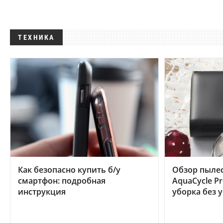
ТЕХНИКА
Как безопасно купить б/у
Обзор пылес
смартфон: подробная
AquaCycle Pr
инструкция
уборка без 