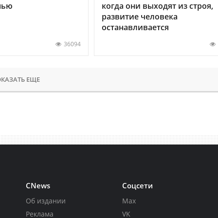
нью
когда они выходят из строя,
развитие человека
останавливается
36094
КАЗАТЬ ЕЩЕ
CNews
Соцсети
Об издании
Max
Реклама
VK