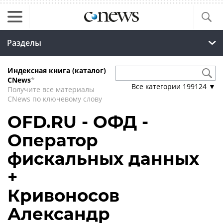
Разделы
Индексная книга (каталог)
CNews
*
Все категории
199124
▼
Получите все материалы
CNews по ключевому слову
OFD.RU - ОФД -
Оператор
фискальных данных
+
Кривоносов
Александр