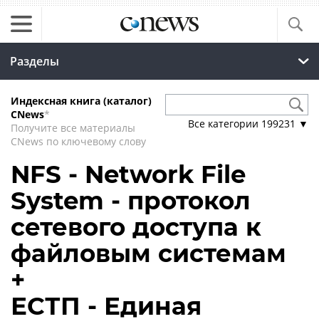
Разделы
Индексная книга (каталог)
CNews
*
Все категории
199231
▼
Получите все материалы
CNews по ключевому слову
NFS - Network File
System - протокол
сетевого доступа к
файловым системам
+
ЕСТП - Единая