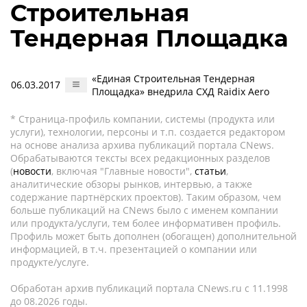
Строительная
Тендерная Площадка
«Единая Строительная Тендерная
06.03.2017
Площадка» внедрила СХД Raidix Aero
* Страница-профиль компании, системы (продукта или
услуги), технологии, персоны и т.п. создается редактором
на основе анализа архива публикаций портала CNews.
Обрабатываются тексты всех редакционных разделов
(
новости
, включая "Главные новости",
статьи
,
аналитические обзоры рынков, интервью, а также
содержание партнёрских проектов). Таким образом, чем
больше публикаций на CNews было с именем компании
или продукта/услуги, тем более информативен профиль.
Профиль может быть дополнен (обогащен) дополнительной
информацией, в т.ч. презентацией о компании или
продукте/услуге.
Обработан архив публикаций портала CNews.ru c 11.1998
до 08.2026 годы.