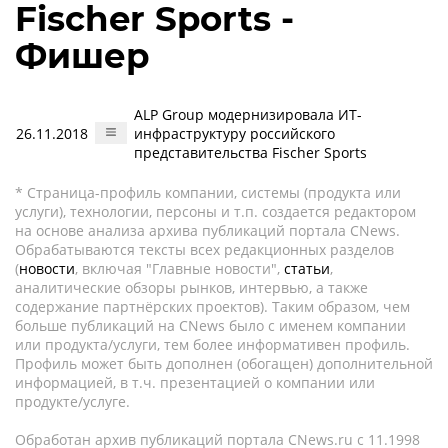
Fischer Sports -
Фишер
ALP Group модернизировала ИТ-
26.11.2018
инфраструктуру российского
представительства Fischer Sports
* Страница-профиль компании, системы (продукта или
услуги), технологии, персоны и т.п. создается редактором
на основе анализа архива публикаций портала CNews.
Обрабатываются тексты всех редакционных разделов
(
новости
, включая "Главные новости",
статьи
,
аналитические обзоры рынков, интервью, а также
содержание партнёрских проектов). Таким образом, чем
больше публикаций на CNews было с именем компании
или продукта/услуги, тем более информативен профиль.
Профиль может быть дополнен (обогащен) дополнительной
информацией, в т.ч. презентацией о компании или
продукте/услуге.
Обработан архив публикаций портала CNews.ru c 11.1998