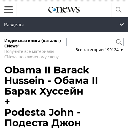
Разделы
Индексная книга (каталог)
CNews
*
Все категории
199124
▼
Получите все материалы
CNews по ключевому слову
Obama II Barack
Hussein - Обама II
Барак Хуссейн
+
Podesta John -
Подеста Джон