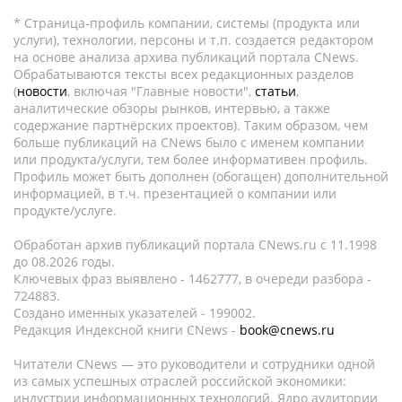
* Страница-профиль компании, системы (продукта или
услуги), технологии, персоны и т.п. создается редактором
на основе анализа архива публикаций портала CNews.
Обрабатываются тексты всех редакционных разделов
(
новости
, включая "Главные новости",
статьи
,
аналитические обзоры рынков, интервью, а также
содержание партнёрских проектов). Таким образом, чем
больше публикаций на CNews было с именем компании
или продукта/услуги, тем более информативен профиль.
Профиль может быть дополнен (обогащен) дополнительной
информацией, в т.ч. презентацией о компании или
продукте/услуге.
Обработан архив публикаций портала CNews.ru c 11.1998
до 08.2026 годы.
Ключевых фраз выявлено - 1462777, в очереди разбора -
724883.
Создано именных указателей - 199002.
Редакция Индексной книги CNews -
book@cnews.ru
Читатели CNews — это руководители и сотрудники одной
из самых успешных отраслей российской экономики:
индустрии информационных технологий. Ядро аудитории