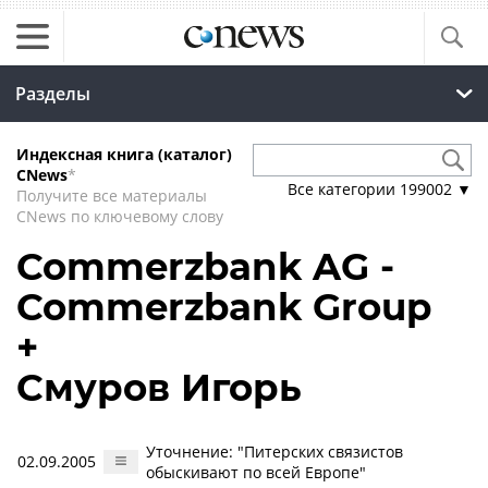
Разделы
Индексная книга (каталог)
CNews
*
Все категории
199002
▼
Получите все материалы
CNews по ключевому слову
Commerzbank AG -
Commerzbank Group
+
Смуров Игорь
Уточнение: "Питерских связистов
02.09.2005
обыскивают по всей Европе"