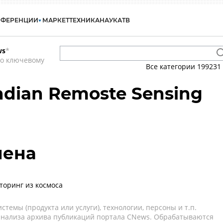
НФЕРЕНЦИИ
МАРКЕТ
ТЕХНИКА
НАУКА
ТВ
ws
*
по ключевому
Все категории
199231
 Indian Remoste Sensing
лена
торинг из космоса
темы (продукта или услуги), технологии, персоны и т.п.
 анализа архива публикаций портала CNews. Обрабатываются