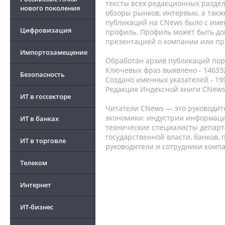
тексты всех редакционных раздел
нового поколения
обзоры рынков, интервью, а такж
публикаций на CNews было с име
Цифровизация
профиль. Профиль может быть до
презентацией о компании или про
Импортозамещение
Обработан архив публикаций порт
Ключевых фраз выявлено - 146332
Безопасность
Создано именных указателей - 19
Редакция Индексной книги CNews
ИТ в госсекторе
Читатели CNews — это руководит
экономики: индустрии информаци
ИТ в банках
технические специалисты депар
государственной власти, банков,
ИТ в торговле
руководители и сотрудники комп
Телеком
Интернет
ИТ-бизнес