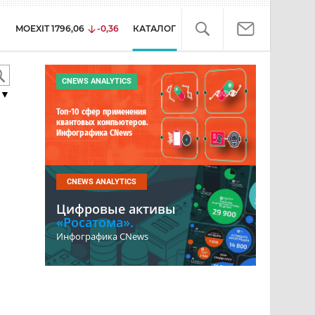
MOEXIT
1796,06
-0,36
КАТАЛОГ
CNEWS ANALYTICS
▼
Топ-10 сфер применения
квантовых компьютеров.
Инфографика CNews
CNEWS ANALYTICS
Цифровые активы
«Росатома».
Инфографика CNews