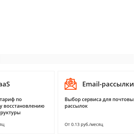
aaS
Email-рассылки
тариф по
Выбор сервиса для почтовы
у восстановлению
рассылок
труктуры
яц
От 0.13 руб./месяц