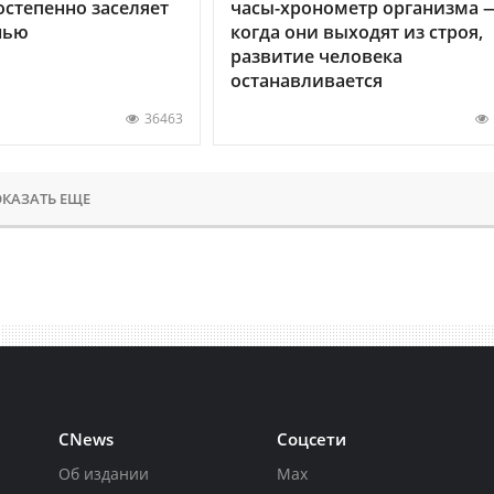
остепенно заселяет
часы-хронометр организма 
нью
когда они выходят из строя,
развитие человека
останавливается
36463
КАЗАТЬ ЕЩЕ
CNews
Соцсети
Об издании
Max