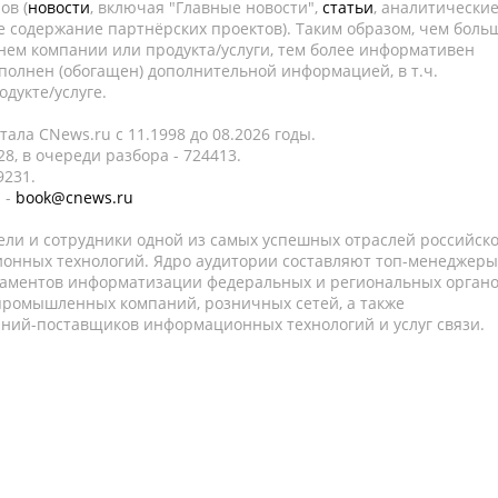
ов (
новости
, включая "Главные новости",
статьи
, аналитически
е содержание партнёрских проектов). Таким образом, чем боль
нем компании или продукта/услуги, тем более информативен
полнен (обогащен) дополнительной информацией, в т.ч.
дукте/услуге.
ала CNews.ru c 11.1998 до 08.2026 годы.
8, в очереди разбора - 724413.
9231.
 -
book@cnews.ru
ели и сотрудники одной из самых успешных отраслей российск
онных технологий. Ядро аудитории составляют топ-менеджеры
таментов информатизации федеральных и региональных орган
 промышленных компаний, розничных сетей, а также
аний-поставщиков информационных технологий и услуг связи.