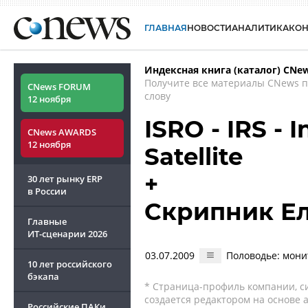
ГЛАВНАЯ
НОВОСТИ
АНАЛИТИКА
КО
Индексная книга (каталог) CNe
Получите все материалы CNews 
CNews FORUM
слову
12 ноября
ISRO - IRS -
CNews AWARDS
12 ноября
Satellite
+
30 лет рынку ERP
в России
Скрипник Е
Главные
ИТ-сценарии
2026
03.07.2009
Половодье: мони
10 лет российского
бэкапа
* Страница-профиль компании, сис
создается редактором на основе
Российские ПАКи