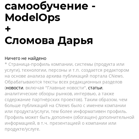
самообучение -
ModelOps
+
Сломова Дарья
Ничего не найдено
* Страница-профиль компании, системы (продукта или
услуги), технологии, персоны и т.п. создается редактором
на основе анализа архива публикаций портала CNews.
Обрабатываются тексты всех редакционных разделов
(
новости
, включая "Главные новости",
статьи
,
аналитические обзоры рынков, интервью, а также
содержание партнёрских проектов). Таким образом, чем
больше публикаций на CNews было с именем компании
или продукта/услуги, тем более информативен профиль.
Профиль может быть дополнен (обогащен) дополнительной
информацией, в т.ч. презентацией о компании или
продукте/услуге.