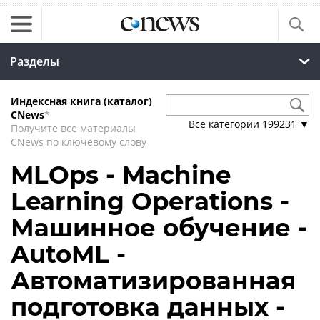
Разделы
Индексная книга (каталог)
CNews
*
Все категории
199231
▼
Получите все материалы
CNews по ключевому слову
MLOps - Machine
Learning Operations -
Машинное обучение -
AutoML -
Автоматизированная
подготовка данных -