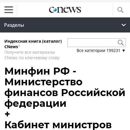
Разделы
Индексная книга (каталог)
CNews
*
Все категории
199231
▼
Получите все материалы
CNews по ключевому слову
Минфин РФ -
Министерство
финансов Российской
федерации
+
Кабинет министров