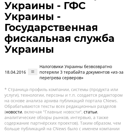
Украины - ГФС
Украины -
Государственная
фискальная служба
Украины
Налоговики Украины безвозвратно
18.04.2016
потеряли 3 терабайта документов «из-за
перегрева серверов»
* Страница-профиль компании, системы (продукта или
услуги), технологии, персоны и т.п. создается редактором
на основе анализа архива публикаций портала CNews.
Обрабатываются тексты всех редакционных разделов
(
новости
, включая "Главные новости",
статьи
,
аналитические обзоры рынков, интервью, а также
содержание партнёрских проектов). Таким образом, чем
больше публикаций на CNews было с именем компании