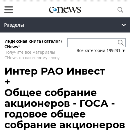
Разделы
Индексная книга (каталог)
CNews
*
Все категории
199231
▼
Получите все материалы
CNews по ключевому слову
Интер РАО Инвест
+
Общее собрание
акционеров - ГОСА -
годовое общее
собрание акционеров