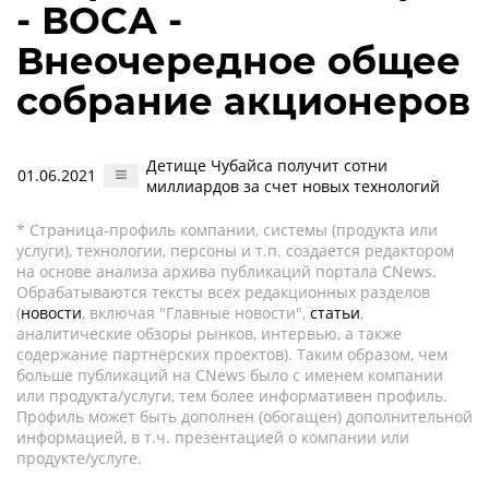
- ВОСА -
Внеочередное общее
собрание акционеров
Детище Чубайса получит сотни
01.06.2021
миллиардов за счет новых технологий
* Страница-профиль компании, системы (продукта или
услуги), технологии, персоны и т.п. создается редактором
на основе анализа архива публикаций портала CNews.
Обрабатываются тексты всех редакционных разделов
(
новости
, включая "Главные новости",
статьи
,
аналитические обзоры рынков, интервью, а также
содержание партнёрских проектов). Таким образом, чем
больше публикаций на CNews было с именем компании
или продукта/услуги, тем более информативен профиль.
Профиль может быть дополнен (обогащен) дополнительной
информацией, в т.ч. презентацией о компании или
продукте/услуге.