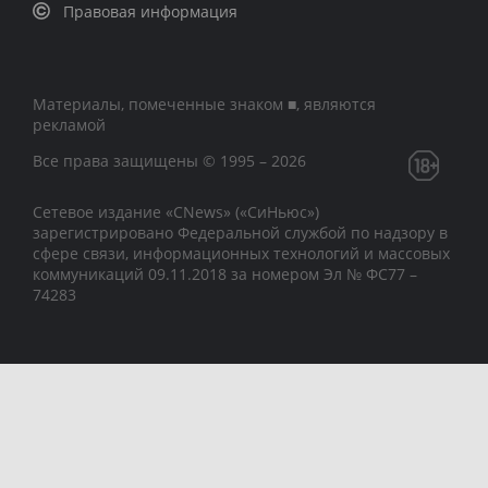
Правовая информация
Материалы, помеченные знаком ■, являются
рекламой
Все права защищены © 1995 – 2026
Сетевое издание «CNews» («СиНьюс»)
зарегистрировано Федеральной службой по надзору в
сфере связи, информационных технологий и массовых
коммуникаций 09.11.2018 за номером Эл № ФС77 –
74283