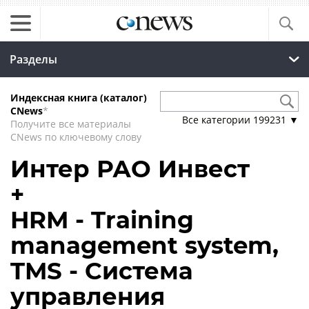
Разделы
Индексная книга (каталог)
CNews
*
Все категории
199231
▼
Получите все материалы
CNews по ключевому слову
Интер РАО Инвест
+
HRM - Training
management system,
TMS - Система
управления