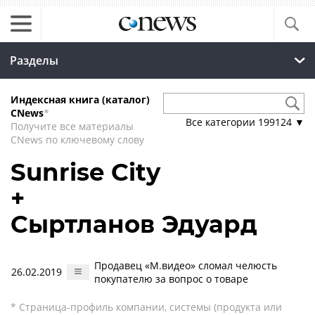
Разделы
Индексная книга (каталог)
CNews
*
Все категории
199124
▼
Получите все материалы
CNews по ключевому слову
Sunrise City
+
Сыртланов Эдуард
Продавец «М.видео» сломал челюсть
26.02.2019
покупателю за вопрос о товаре
* Страница-профиль компании, системы (продукта или