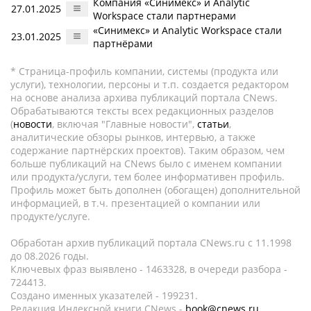
Компания «Синимекс» и Analytic
27.01.2025
Workspace стали партнерами
«Синимекс» и Analytic Workspace стали
23.01.2025
партнёрами
* Страница-профиль компании, системы (продукта или
услуги), технологии, персоны и т.п. создается редактором
на основе анализа архива публикаций портала CNews.
Обрабатываются тексты всех редакционных разделов
(
новости
, включая "Главные новости",
статьи
,
аналитические обзоры рынков, интервью, а также
содержание партнёрских проектов). Таким образом, чем
больше публикаций на CNews было с именем компании
или продукта/услуги, тем более информативен профиль.
Профиль может быть дополнен (обогащен) дополнительной
информацией, в т.ч. презентацией о компании или
продукте/услуге.
Обработан архив публикаций портала CNews.ru c 11.1998
до 08.2026 годы.
Ключевых фраз выявлено - 1463328, в очереди разбора -
724413.
Создано именных указателей - 199231.
Редакция Индексной книги CNews -
book@cnews.ru