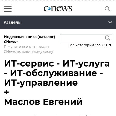
Разделы
Индексная книга (каталог)
CNews
*
Все категории
199231
▼
Получите все материалы
CNews по ключевому слову
ИТ-сервис - ИТ-услуга
- ИТ-обслуживание -
ИТ-управление
+
Маслов Евгений