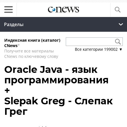
Разделы
Индексная книга (каталог)
CNews
*
Все категории
199002
▼
Получите все материалы
CNews по ключевому слову
Oracle Java - язык
программирования
+
Slepak Greg - Слепак
Грег