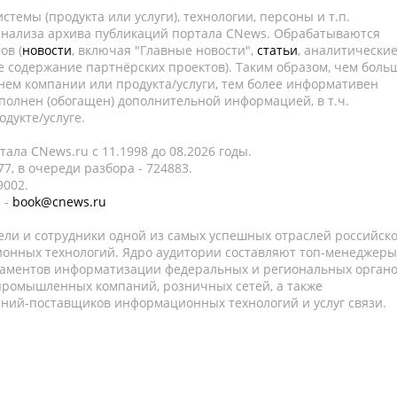
темы (продукта или услуги), технологии, персоны и т.п.
 анализа архива публикаций портала CNews. Обрабатываются
ов (
новости
, включая "Главные новости",
статьи
, аналитически
е содержание партнёрских проектов). Таким образом, чем боль
нем компании или продукта/услуги, тем более информативен
полнен (обогащен) дополнительной информацией, в т.ч.
дукте/услуге.
ала CNews.ru c 11.1998 до 08.2026 годы.
7, в очереди разбора - 724883.
9002.
 -
book@cnews.ru
ели и сотрудники одной из самых успешных отраслей российск
онных технологий. Ядро аудитории составляют топ-менеджеры
таментов информатизации федеральных и региональных орган
 промышленных компаний, розничных сетей, а также
аний-поставщиков информационных технологий и услуг связи.