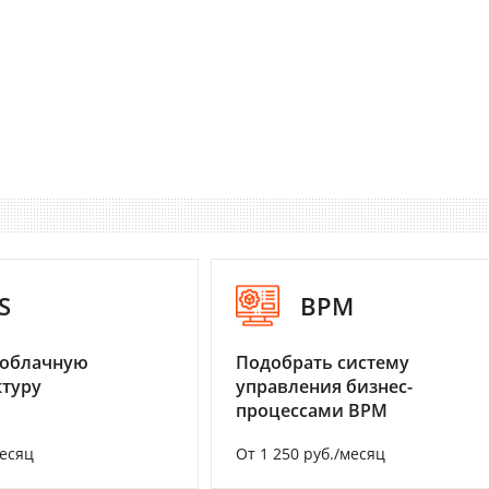
S
BPM
 облачную
Подобрать систему
туру
управления бизнес-
процессами BPM
месяц
От 1 250 руб./месяц