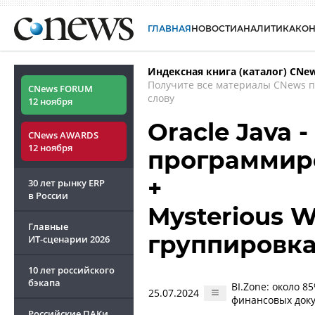
ГЛАВНАЯ
НОВОСТИ
АНАЛИТИКА
КО
Индексная книга (каталог) CNe
Получите все материалы CNews 
CNews FORUM
слову
12 ноября
Oracle Java -
CNews AWARDS
12 ноября
программир
+
30 лет рынку ERP
в России
Mysterious W
Главные
группировк
ИТ-сценарии
2026
10 лет российского
бэкапа
BI.Zone: около 
25.07.2024
финансовых доку
Российские ПАКи