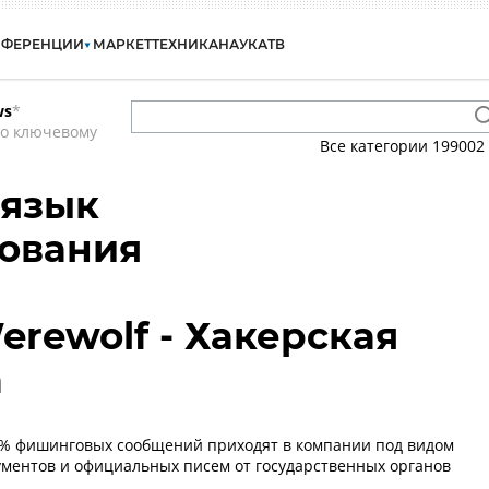
НФЕРЕНЦИИ
МАРКЕТ
ТЕХНИКА
НАУКА
ТВ
ws
*
по ключевому
Все категории
199002
 язык
ования
erewolf - Хакерская
а
85% фишинговых сообщений приходят в компании под видом
ментов и официальных писем от государственных органов