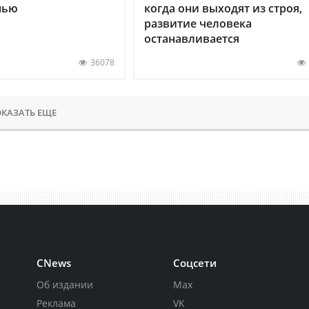
нью
когда они выходят из строя,
развитие человека
останавливается
36078
КАЗАТЬ ЕЩЕ
CNews
Соцсети
Об издании
Max
Реклама
VK