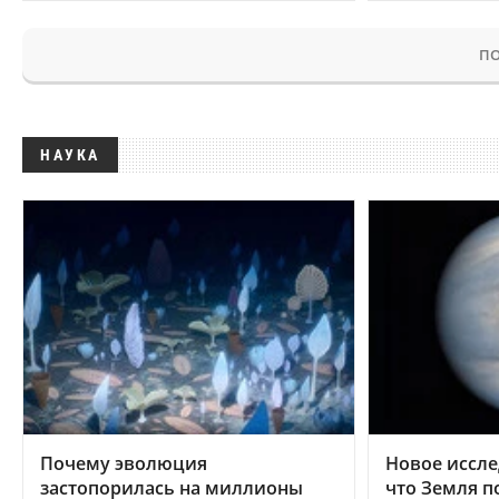
ПО
НАУКА
Почему эволюция
Новое иссле
застопорилась на миллионы
что Земля п