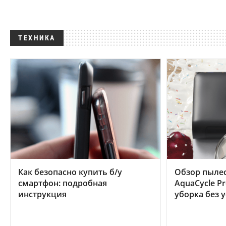
ТЕХНИКА
Как безопасно купить б/у
Обзор пылес
смартфон: подробная
AquaCycle Pr
инструкция
уборка без 