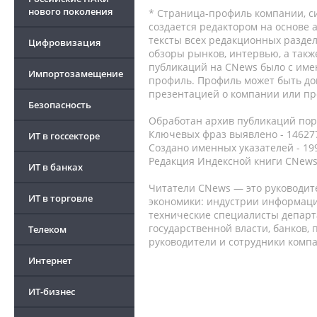
нового поколения
* Страница-профиль компании, сис
создается редактором на основе
тексты всех редакционных раздел
Цифровизация
обзоры рынков, интервью, а такж
публикаций на CNews было с име
Импортозамещение
профиль. Профиль может быть до
презентацией о компании или про
Безопасность
Обработан архив публикаций порт
Ключевых фраз выявлено - 146277
ИТ в госсекторе
Создано именных указателей - 19
Редакция Индексной книги CNews
ИТ в банках
Читатели CNews — это руководит
ИТ в торговле
экономики: индустрии информаци
технические специалисты депар
государственной власти, банков,
Телеком
руководители и сотрудники комп
Интернет
ИТ-бизнес