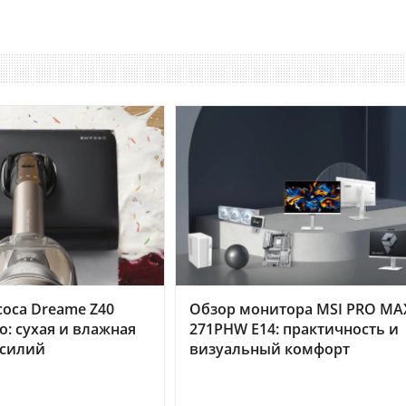
оса Dreame Z40
Обзор монитора MSI PRO MA
o: сухая и влажная
271PHW E14: практичность и
усилий
визуальный комфорт