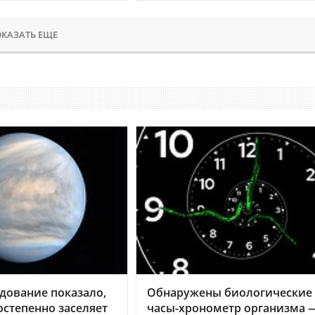
КАЗАТЬ ЕЩЕ
дование показало,
Обнаружены биологические
остепенно заселяет
часы-хронометр организма 