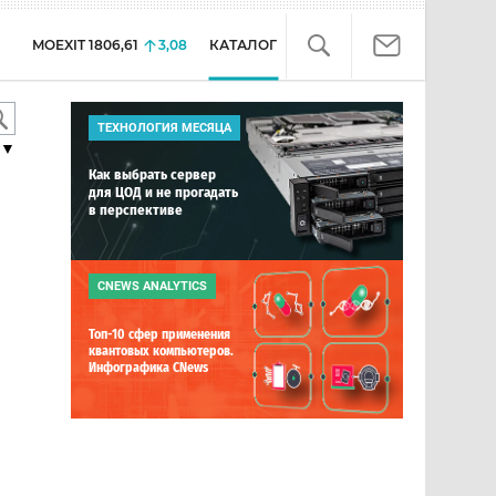
MOEXIT
1806,61
3,08
КАТАЛОГ
ТЕХНОЛОГИЯ МЕСЯЦА
▼
Как выбрать сервер
для ЦОД и не прогадать
в перспективе
CNEWS ANALYTICS
Топ-10 сфер применения
квантовых компьютеров.
Инфографика CNews