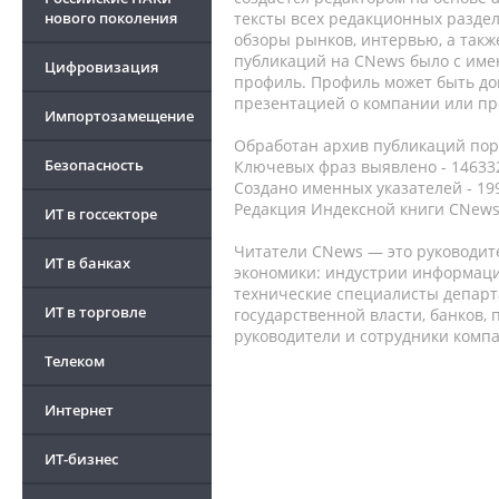
нового поколения
тексты всех редакционных раздел
обзоры рынков, интервью, а такж
публикаций на CNews было с име
Цифровизация
профиль. Профиль может быть до
презентацией о компании или про
Импортозамещение
Обработан архив публикаций порт
Безопасность
Ключевых фраз выявлено - 146332
Создано именных указателей - 19
Редакция Индексной книги CNews
ИТ в госсекторе
Читатели CNews — это руководит
ИТ в банках
экономики: индустрии информаци
технические специалисты депар
ИТ в торговле
государственной власти, банков,
руководители и сотрудники комп
Телеком
Интернет
ИТ-бизнес