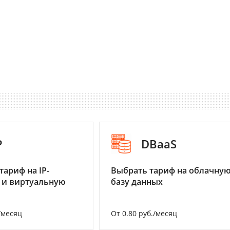
P
DBaaS
тариф на IP-
Выбрать тариф на облачну
 и виртуальную
базу данных
/месяц
От 0.80 руб./месяц