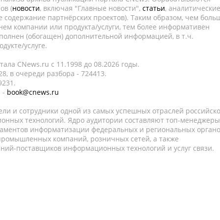
ов (
новости
, включая "Главные новости",
статьи
, аналитически
е содержание партнёрских проектов). Таким образом, чем боль
нем компании или продукта/услуги, тем более информативен
полнен (обогащен) дополнительной информацией, в т.ч.
дукте/услуге.
ала CNews.ru c 11.1998 до 08.2026 годы.
8, в очереди разбора - 724413.
9231.
 -
book@cnews.ru
ели и сотрудники одной из самых успешных отраслей российск
онных технологий. Ядро аудитории составляют топ-менеджеры
таментов информатизации федеральных и региональных орган
 промышленных компаний, розничных сетей, а также
аний-поставщиков информационных технологий и услуг связи.