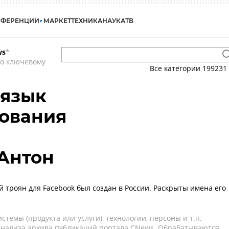
НФЕРЕНЦИИ
МАРКЕТ
ТЕХНИКА
НАУКА
ТВ
ws
*
по ключевому
Все категории
199231
 язык
ования
Антон
 троян для Facebook был создан в России. Раскрыты имена его
темы (продукта или услуги), технологии, персоны и т.п.
 анализа архива публикаций портала CNews. Обрабатываются