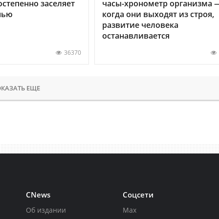
остепенно заселяет
часы-хронометр организма 
нью
когда они выходят из строя,
развитие человека
останавливается
36370
КАЗАТЬ ЕЩЕ
CNews
Соцсети
Об издании
Max