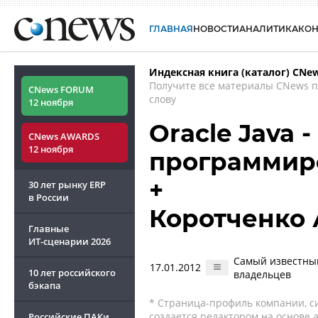
ГЛАВНАЯ
НОВОСТИ
АНАЛИТИКА
КО
Индексная книга (каталог) CNe
Получите все материалы CNews 
CNews FORUM
слову
12 ноября
Oracle Java -
CNews AWARDS
12 ноября
программир
+
30 лет рынку ERP
в России
Коротченко 
Главные
ИТ-сценарии
2026
Самый известный
17.01.2012
10 лет российского
владельцев
бэкапа
* Страница-профиль компании, сис
создается редактором на основе
Российские ПАКи