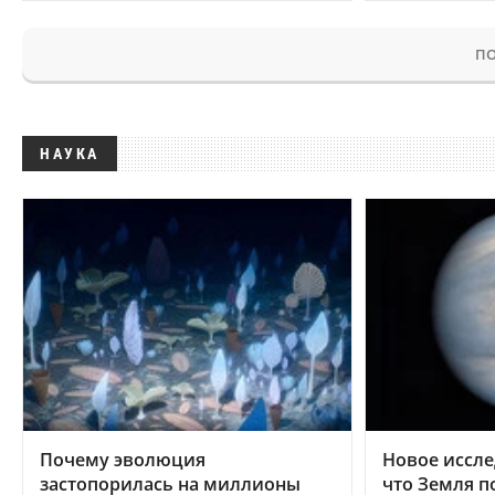
ПО
НАУКА
Почему эволюция
Новое иссле
застопорилась на миллионы
что Земля п