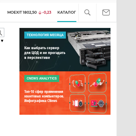
MOEXIT
1802,50
-0,23
КАТАЛОГ
ТЕХНОЛОГИЯ МЕСЯЦА
▼
Как выбрать сервер
для ЦОД и не прогадать
в перспективе
CNEWS ANALYTICS
Топ-10 сфер применения
квантовых компьютеров.
Инфографика CNews