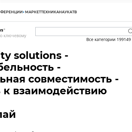
НФЕРЕНЦИИ
МАРКЕТ
ТЕХНИКА
НАУКА
ТВ
ws
*
по ключевому
Все категории
199149
ty solutions -
ельность -
ная совместимость -
 к взаимодействию
лай