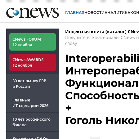
ГЛАВНАЯ
НОВОСТИ
АНАЛИТИКА
КО
Индексная книга (каталог) CNe
Получите все материалы CNews 
CNews FORUM
слову
12 ноября
Interoperabili
CNews AWARDS
12 ноября
Интеропераб
Функциональ
30 лет рынку ERP
в России
Способность
Главные
+
ИТ-сценарии
2026
Гоголь Нико
10 лет российского
бэкапа
Российские ПАКи