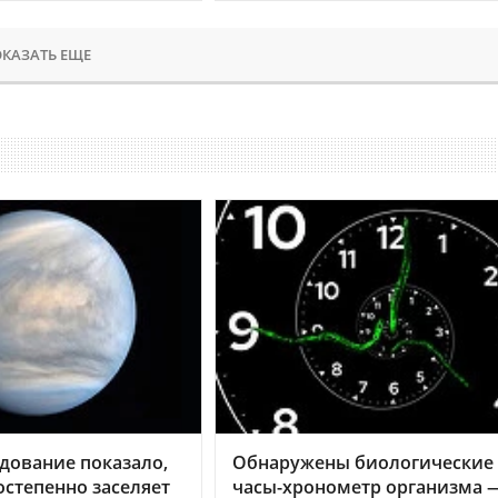
КАЗАТЬ ЕЩЕ
дование показало,
Обнаружены биологические
остепенно заселяет
часы-хронометр организма 