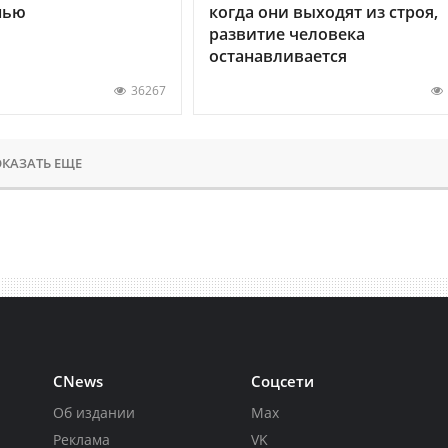
нью
когда они выходят из строя,
развитие человека
останавливается
36267
КАЗАТЬ ЕЩЕ
CNews
Соцсети
Об издании
Max
Реклама
VK