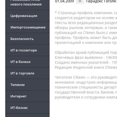
01.04.2009
Парадокс Гоголя
нового поколения
* Страница-профиль компании, сис
Цифровизация
создается редактором на основе
тексты всех редакционных раздел
Импортозамещение
обзоры рынков, интервью, а такж
публикаций на CNews было с име
профиль. Профиль может быть до
Безопасность
презентацией о компании или про
ИТ в госсекторе
Обработан архив публикаций порт
Ключевых фраз выявлено - 146308
ИТ в банках
Создано именных указателей - 19
Редакция Индексной книги CNews
ИТ в торговле
Читатели CNews — это руководит
экономики: индустрии информаци
Телеком
технические специалисты депар
государственной власти, банков,
Интернет
руководители и сотрудники комп
ИТ-бизнес