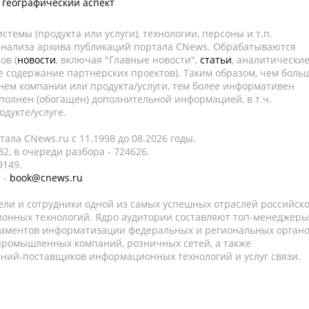
: географический аспект
темы (продукта или услуги), технологии, персоны и т.п.
 анализа архива публикаций портала CNews. Обрабатываются
ов (
новости
, включая "Главные новости",
статьи
, аналитически
е содержание партнёрских проектов). Таким образом, чем боль
нем компании или продукта/услуги, тем более информативен
полнен (обогащен) дополнительной информацией, в т.ч.
дукте/услуге.
ала CNews.ru c 11.1998 до 08.2026 годы.
2, в очереди разбора - 724626.
9149.
 -
book@cnews.ru
ели и сотрудники одной из самых успешных отраслей российск
онных технологий. Ядро аудитории составляют топ-менеджеры
таментов информатизации федеральных и региональных орган
 промышленных компаний, розничных сетей, а также
аний-поставщиков информационных технологий и услуг связи.