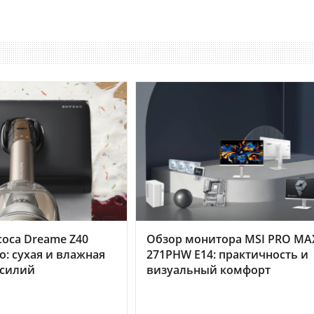
оса Dreame Z40
Обзор монитора MSI PRO MA
o: сухая и влажная
271PHW E14: практичность и
усилий
визуальный комфорт