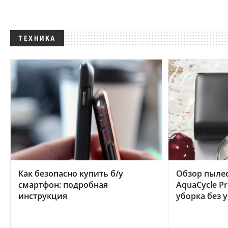
ТЕХНИКА
Как безопасно купить б/у
Обзор пылес
смартфон: подробная
AquaCycle Pr
инструкция
уборка без 