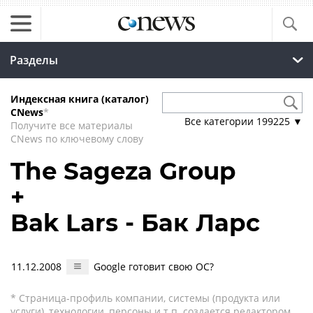
Разделы
Индексная книга (каталог)
CNews
*
Все категории
199225
▼
Получите все материалы
CNews по ключевому слову
The Sageza Group
+
Bak Lars - Бак Ларс
11.12.2008
Google готовит свою ОС?
* Страница-профиль компании, системы (продукта или
услуги), технологии, персоны и т.п. создается редактором