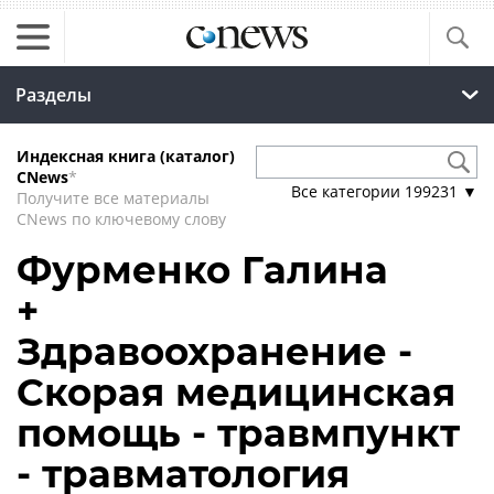
Разделы
Индексная книга (каталог)
CNews
*
Все категории
199231
▼
Получите все материалы
CNews по ключевому слову
Фурменко Галина
+
Здравоохранение -
Скорая медицинская
помощь - травмпункт
- травматология