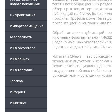
нового поколения
тексты всех редакционных раздел
обзоры рынков, интервью, а такж
публикаций на CNews было с име
Цифровизация
профиль. Профиль может быть до
презентацией о компании или про
Импортозамещение
Обработан архив публикаций порт
Безопасность
Ключевых фраз выявлено - 146322
Создано именных указателей - 19
Редакция Индексной книги CNews
ИТ в госсекторе
Читатели CNews — это руководит
ИТ в банках
экономики: индустрии информаци
технические специалисты депар
ИТ в торговле
государственной власти, банков,
руководители и сотрудники комп
Телеком
Интернет
ИТ-бизнес