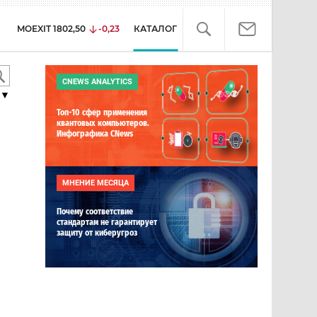
MOEXIT
1802,50
-0,23
КАТАЛОГ
CNEWS ANALYTICS
▼
Топ-10 сфер применения
квантовых компьютеров.
Инфографика CNews
МНЕНИЕ МЕСЯЦА
Почему соответствие
стандартам не гарантирует
защиту от киберугроз