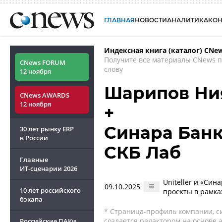
ГЛАВНАЯ
НОВОСТИ
АНАЛИТИКА
КО
Индексная книга (каталог) CNe
Получите все материалы CNews 
CNews FORUM
слову
12 ноября
Шарипов Ни
CNews AWARDS
12 ноября
+
Синара Банк 
30 лет рынку ERP
в России
СКБ Лаб
Главные
ИТ-сценарии
2026
Uniteller и «Си
09.10.2025
10 лет российского
проекты в рамк
бэкапа
* Страница-профиль компании, сис
создается редактором на основе
Российские ПАКи