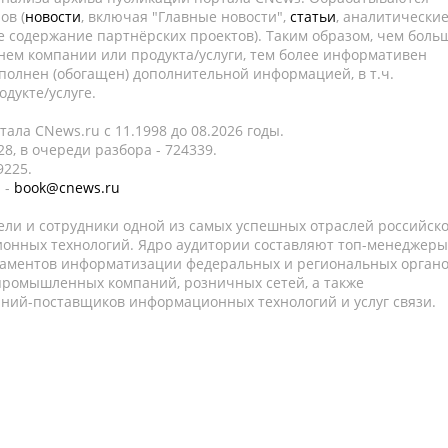
ов (
новости
, включая "Главные новости",
статьи
, аналитически
е содержание партнёрских проектов). Таким образом, чем боль
нем компании или продукта/услуги, тем более информативен
полнен (обогащен) дополнительной информацией, в т.ч.
дукте/услуге.
ала CNews.ru c 11.1998 до 08.2026 годы.
8, в очереди разбора - 724339.
9225.
 -
book@cnews.ru
ели и сотрудники одной из самых успешных отраслей российск
онных технологий. Ядро аудитории составляют топ-менеджеры
таментов информатизации федеральных и региональных орган
 промышленных компаний, розничных сетей, а также
аний-поставщиков информационных технологий и услуг связи.