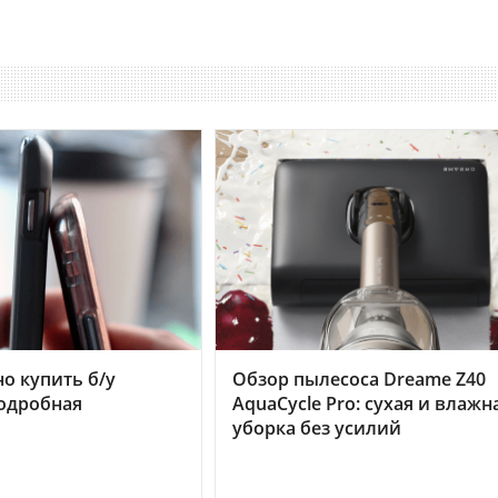
но купить б/у
Обзор пылесоса Dreame Z40
подробная
AquaCycle Pro: сухая и влажн
уборка без усилий