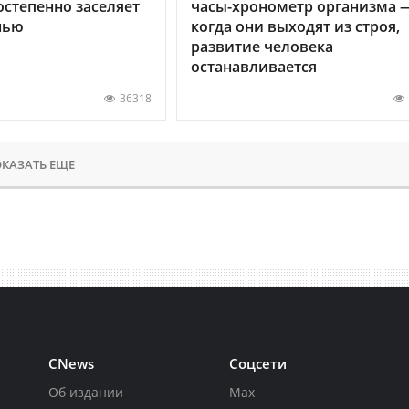
остепенно заселяет
часы-хронометр организма 
нью
когда они выходят из строя,
развитие человека
останавливается
36318
КАЗАТЬ ЕЩЕ
CNews
Соцсети
Об издании
Max