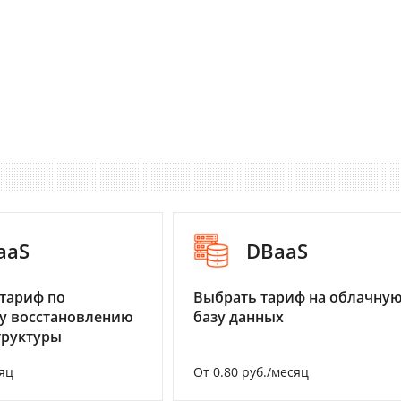
aaS
DBaaS
тариф по
Выбрать тариф на облачну
у восстановлению
базу данных
труктуры
яц
От 0.80 руб./месяц