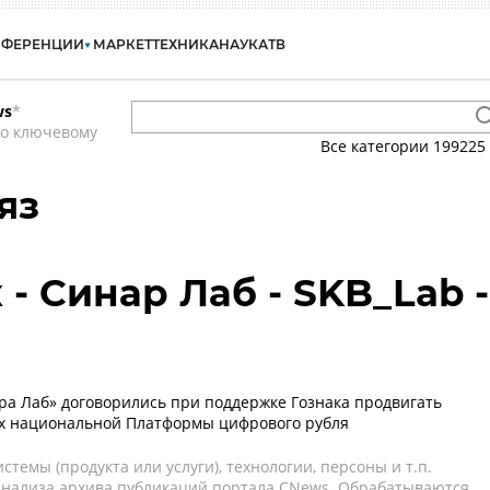
НФЕРЕНЦИИ
МАРКЕТ
ТЕХНИКА
НАУКА
ТВ
ws
*
по ключевому
Все категории
199225
яз
- Синар Лаб - SKB_Lab -
нара Лаб» договорились при поддержке Гознака продвигать
ах национальной Платформы цифрового рубля
темы (продукта или услуги), технологии, персоны и т.п.
 анализа архива публикаций портала CNews. Обрабатываются