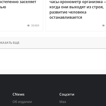
остепенно заселяет
часы-хронометр организма 
нью
когда они выходят из строя,
развитие человека
останавливается
36484
КАЗАТЬ ЕЩЕ
CNews
Соцсети
Об издании
Max