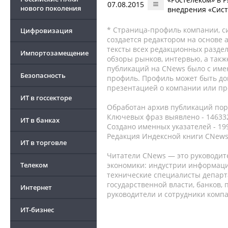
07.08.2015
нового поколения
внедрения «Сис
* Страница-профиль компании, сис
Цифровизация
создается редактором на основе
тексты всех редакционных раздел
Импортозамещение
обзоры рынков, интервью, а такж
публикаций на CNews было с име
Безопасность
профиль. Профиль может быть до
презентацией о компании или про
ИТ в госсекторе
Обработан архив публикаций порт
Ключевых фраз выявлено - 146332
ИТ в банках
Создано именных указателей - 19
Редакция Индексной книги CNews
ИТ в торговле
Читатели CNews — это руководит
Телеком
экономики: индустрии информаци
технические специалисты депар
государственной власти, банков,
Интернет
руководители и сотрудники комп
ИТ-бизнес