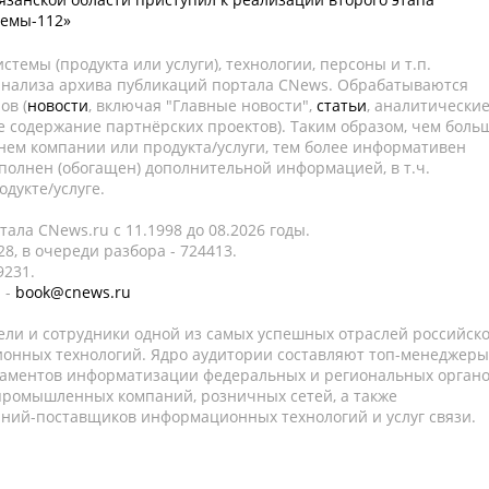
темы-112»
темы (продукта или услуги), технологии, персоны и т.п.
 анализа архива публикаций портала CNews. Обрабатываются
ов (
новости
, включая "Главные новости",
статьи
, аналитически
е содержание партнёрских проектов). Таким образом, чем боль
нем компании или продукта/услуги, тем более информативен
полнен (обогащен) дополнительной информацией, в т.ч.
дукте/услуге.
ала CNews.ru c 11.1998 до 08.2026 годы.
8, в очереди разбора - 724413.
9231.
 -
book@cnews.ru
ели и сотрудники одной из самых успешных отраслей российск
онных технологий. Ядро аудитории составляют топ-менеджеры
таментов информатизации федеральных и региональных орган
 промышленных компаний, розничных сетей, а также
аний-поставщиков информационных технологий и услуг связи.