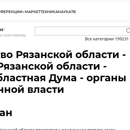
НФЕРЕНЦИИ
МАРКЕТ
ТЕХНИКА
НАУКА
ТВ
ws
*
по ключевому
Все категории
199231
во Рязанской области -
Рязанской области -
бластная Дума - органы
нной власти
ан
Рязанской области приступил к реализации второго этапа