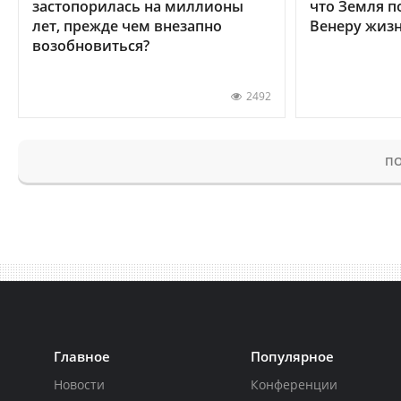
застопорилась на миллионы
что Земля п
лет, прежде чем внезапно
Венеру жиз
возобновиться?
2492
ПО
Главное
Популярное
Новости
Конференции