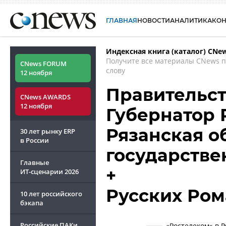
ГЛАВНАЯ
НОВОСТИ
АНАЛИТИКА
КО
Индексная книга (каталог) CNe
Получите все материалы CNews 
CNews FORUM
слову
12 ноября
Правительст
CNews AWARDS
12 ноября
Губернатор 
Рязанская о
30 лет рынку ERP
в России
государстве
Главные
+
ИТ-сценарии
2026
Русских Ром
10 лет российского
бэкапа
Российские ПАКи
«Ростелеком» в 