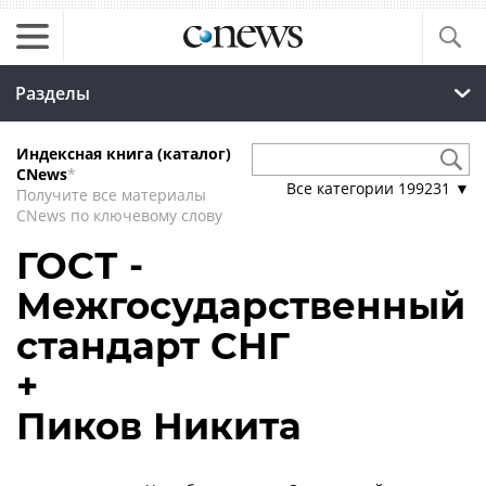
Разделы
Индексная книга (каталог)
CNews
*
Все категории
199231
▼
Получите все материалы
CNews по ключевому слову
ГОСТ -
Межгосударственный
стандарт СНГ
+
Пиков Никита