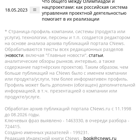
Что общего между Олимпиадой и
нацпроектами: как российская система
18.05.2023
управления проектной деятельностью
помогает в их реализации
* Страница-профиль компании, системы (продукта или
услуги), технологии, персоны и т.п. создается редактором
на основе анализа архива публикаций портала CNews.
Обрабатываются тексты всех редакционных разделов
(
новости
, включая "Главные новости",
статьи
,
аналитические обзоры рынков, интервью, а также
содержание партнёрских проектов). Таким образом, чем
больше публикаций на CNews было с именем компании
или продукта/услуги, тем более информативен профиль.
Профиль может быть дополнен (обогащен) дополнительной
информацией, в т.ч. презентацией о компании или
продукте/услуге.
Обработан архив публикаций портала CNews.ru c 11.1998
до 08.2026 годы.
Ключевых фраз выявлено - 1463330, в очереди разбора -
724415.
Создано именных указателей - 199231.
Редакция Индексной книги CNews -
book@cnews.ru