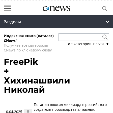
Разделы
Индексная книга (каталог)
CNews
*
Все категории
199231
▼
Получите все материалы
CNews по ключевому слову
FreePik
+
Хихинашвили
Николай
Потанин вложил миллиард в российского
создателя производства алмазных
10.04.2025