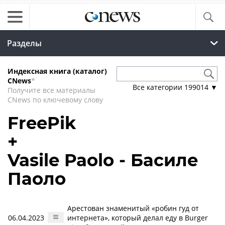
Разделы
Индексная книга (каталог)
CNews
*
Все категории
199014
▼
Получите все материалы
CNews по ключевому слову
FreePik
+
Vasile Paolo - Басиле
Паоло
Арестован знаменитый «робин гуд от
06.04.2023
интернета», который делал еду в Burger