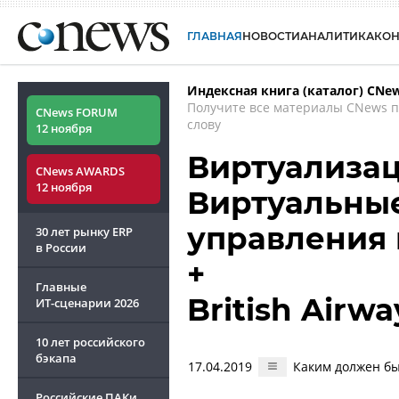
ГЛАВНАЯ
НОВОСТИ
АНАЛИТИКА
КО
Индексная книга (каталог) CNe
Получите все материалы CNews 
CNews FORUM
слову
12 ноября
Виртуализация
CNews AWARDS
12 ноября
Виртуальные
управления
30 лет рынку ERP
в России
+
Главные
British Airw
ИТ-сценарии
2026
10 лет российского
бэкапа
17.04.2019
Каким должен б
Российские ПАКи