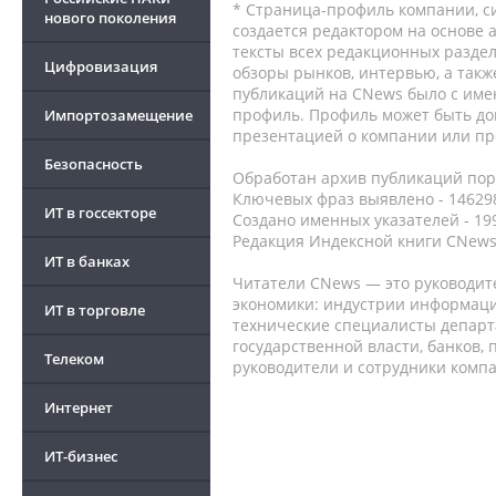
* Страница-профиль компании, сис
нового поколения
создается редактором на основе
тексты всех редакционных раздел
Цифровизация
обзоры рынков, интервью, а такж
публикаций на CNews было с име
профиль. Профиль может быть до
Импортозамещение
презентацией о компании или про
Безопасность
Обработан архив публикаций порт
Ключевых фраз выявлено - 146298
ИТ в госсекторе
Создано именных указателей - 19
Редакция Индексной книги CNews
ИТ в банках
Читатели CNews — это руководит
экономики: индустрии информаци
ИТ в торговле
технические специалисты депар
государственной власти, банков,
Телеком
руководители и сотрудники комп
Интернет
ИТ-бизнес