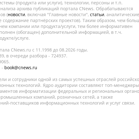
темы (продукта или услуги), технологии, персоны и т.п.
 анализа архива публикаций портала CNews. Обрабатываются
ов (
новости
, включая "Главные новости",
статьи
, аналитически
е содержание партнёрских проектов). Таким образом, чем боль
нем компании или продукта/услуги, тем более информативен
полнен (обогащен) дополнительной информацией, в т.ч.
дукте/услуге.
ала CNews.ru c 11.1998 до 08.2026 годы.
9, в очереди разбора - 724937.
9065.
 -
book@cnews.ru
ели и сотрудники одной из самых успешных отраслей российск
онных технологий. Ядро аудитории составляют топ-менеджеры
таментов информатизации федеральных и региональных орган
 промышленных компаний, розничных сетей, а также
аний-поставщиков информационных технологий и услуг связи.