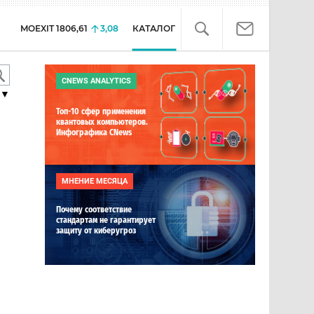
MOEXIT
1806,61
3,08
КАТАЛОГ
CNEWS ANALYTICS
▼
Топ-10 сфер применения
квантовых компьютеров.
Инфографика CNews
МНЕНИЕ МЕСЯЦА
Почему соответствие
стандартам не гарантирует
защиту от киберугроз