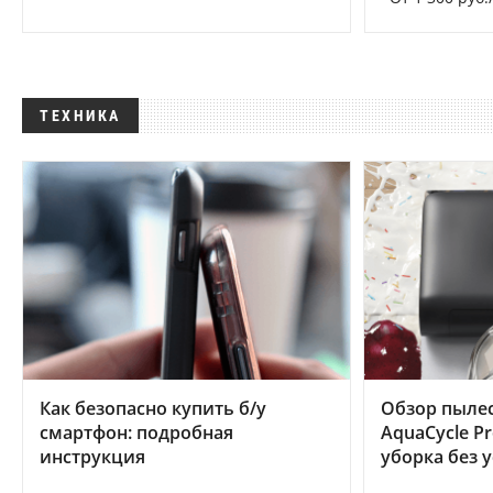
ТЕХНИКА
Как безопасно купить б/у
Обзор пылес
смартфон: подробная
AquaCycle Pr
инструкция
уборка без 