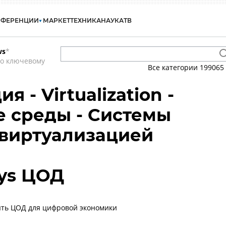
НФЕРЕНЦИИ
МАРКЕТ
ТЕХНИКА
НАУКА
ТВ
ws
*
по ключевому
Все категории
199065
 - Virtualization -
 среды - Системы
 виртуализацией
ays ЦОД
ыть ЦОД для цифровой экономики