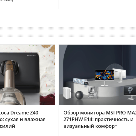
оса Dreame Z40
Обзор монитора MSI PRO MA
o: сухая и влажная
271PHW E14: практичность и
усилий
визуальный комфорт