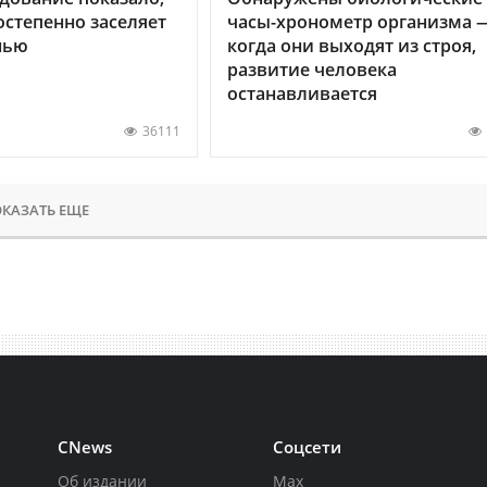
остепенно заселяет
часы-хронометр организма 
нью
когда они выходят из строя,
развитие человека
останавливается
36111
КАЗАТЬ ЕЩЕ
CNews
Соцсети
Об издании
Max