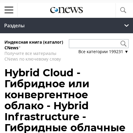
Разделы
Индексная книга (каталог)
CNews
*
Все категории
199231
▼
Получите все материалы
CNews по ключевому слову
Hybrid Cloud -
Гибридное или
конвергентное
облако - Hybrid
Infrastructure -
Гибридные облачные