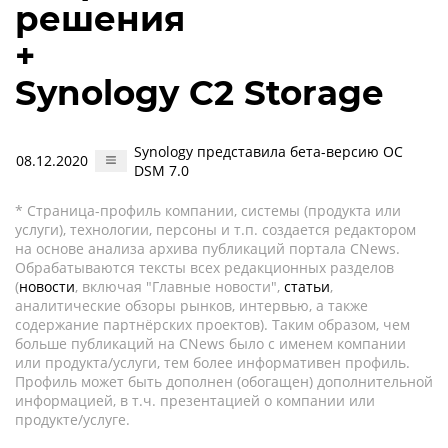
решения
+
Synology C2 Storage
Synology представила бета-версию ОС
08.12.2020
DSM 7.0
* Страница-профиль компании, системы (продукта или
услуги), технологии, персоны и т.п. создается редактором
на основе анализа архива публикаций портала CNews.
Обрабатываются тексты всех редакционных разделов
(
новости
, включая "Главные новости",
статьи
,
аналитические обзоры рынков, интервью, а также
содержание партнёрских проектов). Таким образом, чем
больше публикаций на CNews было с именем компании
или продукта/услуги, тем более информативен профиль.
Профиль может быть дополнен (обогащен) дополнительной
информацией, в т.ч. презентацией о компании или
продукте/услуге.