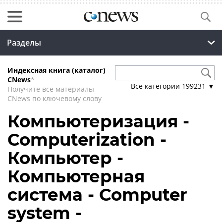
Разделы
Индексная книга (каталог)
CNews
*
Все категории
199231
▼
Получите все материалы
CNews по ключевому слову
Компьютеризация -
Computerization -
Компьютер -
Компьютерная
система - Computer
system -