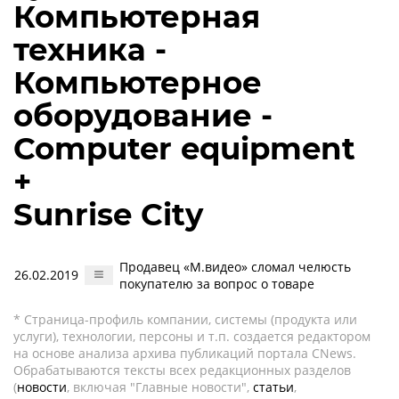
Компьютерная
техника -
Компьютерное
оборудование -
Computer equipment
+
Sunrise City
Продавец «М.видео» сломал челюсть
26.02.2019
покупателю за вопрос о товаре
* Страница-профиль компании, системы (продукта или
услуги), технологии, персоны и т.п. создается редактором
на основе анализа архива публикаций портала CNews.
Обрабатываются тексты всех редакционных разделов
(
новости
, включая "Главные новости",
статьи
,