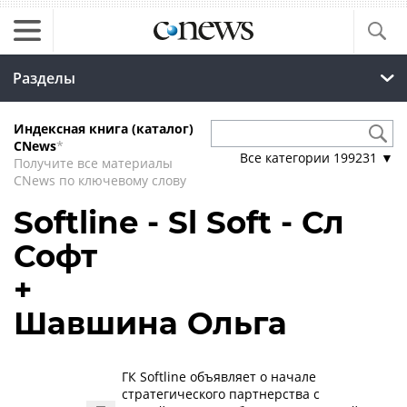
Разделы
Индексная книга (каталог)
CNews
*
Все категории
199231
▼
Получите все материалы
CNews по ключевому слову
Softline - Sl Soft - Сл
Софт
+
Шавшина Ольга
ГК Softline объявляет о начале
стратегического партнерства с