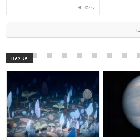
48779
ПО
НАУКА