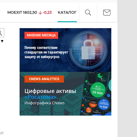
MOEXIT
1802,50
-0,23
КАТАЛОГ
МНЕНИЕ МЕСЯЦА
▼
Почему соответствие
стандартам не гарантирует
защиту от киберугроз
CNEWS ANALYTICS
Цифровые активы
«Росатома».
Инфографика CNews
е
ше