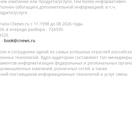
нем компании или продукта/услуги, тем более информативен
полнен (обогащен) дополнительной информацией, в т.ч.
дукте/услуге.
ала CNews.ru c 11.1998 до 08.2026 годы.
8, в очереди разбора - 724339.
9225.
 -
book@cnews.ru
ели и сотрудники одной из самых успешных отраслей российск
онных технологий. Ядро аудитории составляют топ-менеджеры
таментов информатизации федеральных и региональных орган
 промышленных компаний, розничных сетей, а также
аний-поставщиков информационных технологий и услуг связи.