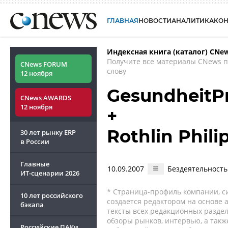
ГЛАВНАЯ
НОВОСТИ
АНАЛИТИКА
КО
Индексная книга (каталог) CNe
Получите все материалы CNews 
CNews FORUM
слову
12 ноября
GesundheitP
CNews AWARDS
12 ноября
+
Rothlin Phil
30 лет рынку ERP
в России
Главные
10.09.2007
Бездеятельность
ИТ-сценарии
2026
* Страница-профиль компании, сис
10 лет российского
создается редактором на основе
бэкапа
тексты всех редакционных раздел
обзоры рынков, интервью, а такж
Российские ПАКи