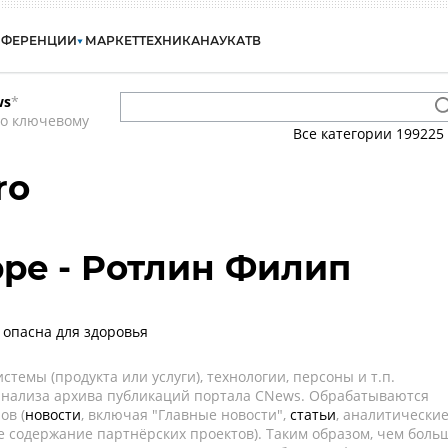
НФЕРЕНЦИИ
МАРКЕТ
ТЕХНИКА
НАУКА
ТВ
ws
*
по ключевому
Все категории
199225
ro
ippe - Ротлин Филип
 опасна для здоровья
темы (продукта или услуги), технологии, персоны и т.п.
 анализа архива публикаций портала CNews. Обрабатываются
ов (
новости
, включая "Главные новости",
статьи
, аналитически
е содержание партнёрских проектов). Таким образом, чем боль