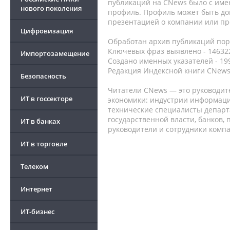
публикаций на CNews было с име
нового поколения
профиль. Профиль может быть до
презентацией о компании или про
Цифровизация
Обработан архив публикаций порт
Ключевых фраз выявлено - 146322
Импортозамещение
Создано именных указателей - 19
Редакция Индексной книги CNews
Безопасность
Читатели CNews — это руководит
ИТ в госсекторе
экономики: индустрии информаци
технические специалисты депар
государственной власти, банков,
ИТ в банках
руководители и сотрудники комп
ИТ в торговле
Телеком
Интернет
ИТ-бизнес