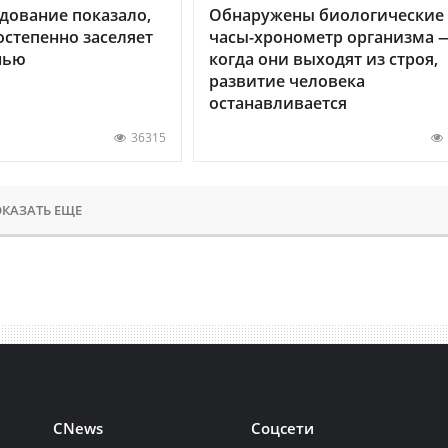
дование показало,
Обнаружены биологические
остепенно заселяет
часы-хронометр организма 
нью
когда они выходят из строя,
развитие человека
останавливается
36315
КАЗАТЬ ЕЩЕ
CNews
Соцсети