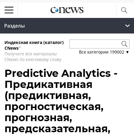
Разделы
Индексная книга (каталог)
CNews
*
Все категории
199002
▼
Получите все материалы
CNews по ключевому слову
Predictive Analytics -
Предикативная
(предиктивная,
прогностическая,
прогнозная,
предсказательная,