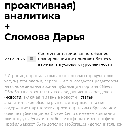
проактивная)
аналитика
+
Сломова Дарья
Системы интегрированного бизнес-
23.04.2026
планирования IBP помогают бизнесу
выживать в условиях турбулентности
* Страница-профиль компании, системы (продукта или
услуги), технологии, персоны и т.п. создается редактором
на основе анализа архива публикаций портала CNews.
Обрабатываются тексты всех редакционных разделов
(
новости
, включая "Главные новости",
статьи
,
аналитические обзоры рынков, интервью, а также
содержание партнёрских проектов). Таким образом, чем
больше публикаций на CNews было с именем компании
или продукта/услуги, тем более информативен профиль.
Профиль может быть дополнен (обогащен) дополнительной