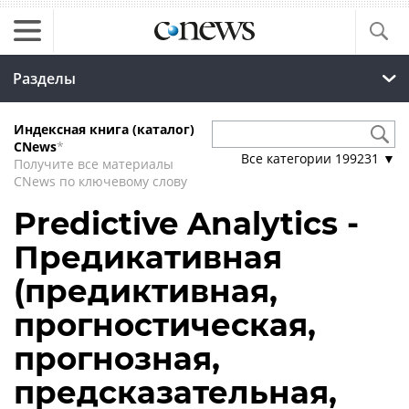
Разделы
Индексная книга (каталог)
CNews
*
Все категории
199231
▼
Получите все материалы
CNews по ключевому слову
Predictive Analytics -
Предикативная
(предиктивная,
прогностическая,
прогнозная,
предсказательная,