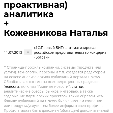
проактивная)
аналитика
+
Кожевникова Наталья
«1С:Первый БИТ» автоматизировал
11.07.2013
российское представительство концерна
«Богрэн»
* Страница-профиль компании, системы (продукта или
услуги), технологии, персоны и т.п. создается редактором
на основе анализа архива публикаций портала CNews.
Обрабатываются тексты всех редакционных разделов
(
новости
, включая "Главные новости",
статьи
,
аналитические обзоры рынков, интервью, а также
содержание партнёрских проектов). Таким образом, чем
больше публикаций на CNews было с именем компании
или продукта/услуги, тем более информативен профиль.
Профиль может быть дополнен (обогащен) дополнительной