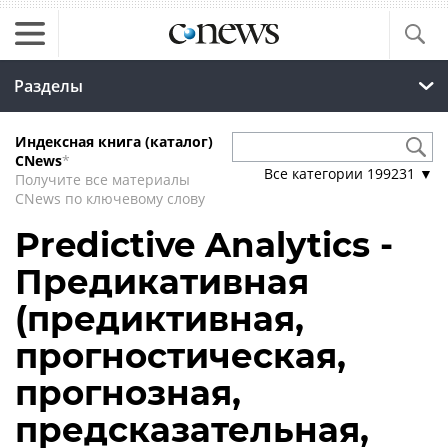
Разделы
Индексная книга (каталог)
CNews
*
Все категории
199231
▼
Получите все материалы
CNews по ключевому слову
Predictive Analytics -
Предикативная
(предиктивная,
прогностическая,
прогнозная,
предсказательная,