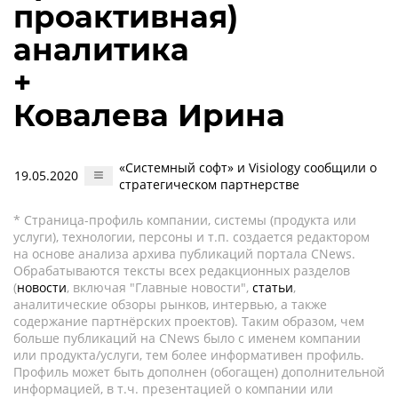
проактивная)
аналитика
+
Ковалева Ирина
«Системный софт» и Visiology сообщили о
19.05.2020
стратегическом партнерстве
* Страница-профиль компании, системы (продукта или
услуги), технологии, персоны и т.п. создается редактором
на основе анализа архива публикаций портала CNews.
Обрабатываются тексты всех редакционных разделов
(
новости
, включая "Главные новости",
статьи
,
аналитические обзоры рынков, интервью, а также
содержание партнёрских проектов). Таким образом, чем
больше публикаций на CNews было с именем компании
или продукта/услуги, тем более информативен профиль.
Профиль может быть дополнен (обогащен) дополнительной
информацией, в т.ч. презентацией о компании или