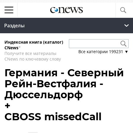
Разделы
Индексная книга (каталог)
CNews
*
Все категории
199231
▼
Получите все материалы
CNews по ключевому слову
Германия - Северный
Рейн-Вестфалия -
Дюссельдорф
+
CBOSS missedCall