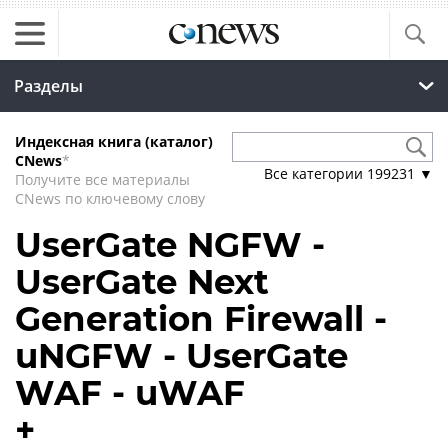
Разделы
Индексная книга (каталог)
CNews
*
Все категории
199231
▼
Получите все материалы
CNews по ключевому слову
UserGate NGFW -
UserGate Next
Generation Firewall -
uNGFW - UserGate
WAF - uWAF
+