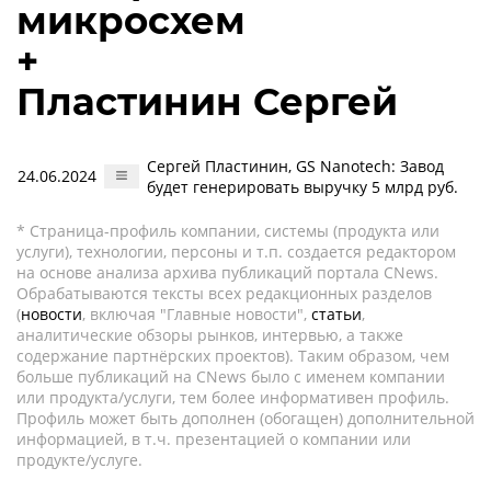
микросхем
+
Пластинин Сергей
Сергей Пластинин, GS Nanotech: Завод
24.06.2024
будет генерировать выручку 5 млрд руб.
* Страница-профиль компании, системы (продукта или
услуги), технологии, персоны и т.п. создается редактором
на основе анализа архива публикаций портала CNews.
Обрабатываются тексты всех редакционных разделов
(
новости
, включая "Главные новости",
статьи
,
аналитические обзоры рынков, интервью, а также
содержание партнёрских проектов). Таким образом, чем
больше публикаций на CNews было с именем компании
или продукта/услуги, тем более информативен профиль.
Профиль может быть дополнен (обогащен) дополнительной
информацией, в т.ч. презентацией о компании или
продукте/услуге.