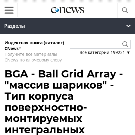
Разделы
Индексная книга (каталог)
CNews
*
Все категории
199231
▼
Получите все материалы
CNews по ключевому слову
BGA - Ball Grid Array -
"массив шариков" -
Тип корпуса
поверхностно-
монтируемых
интегральных