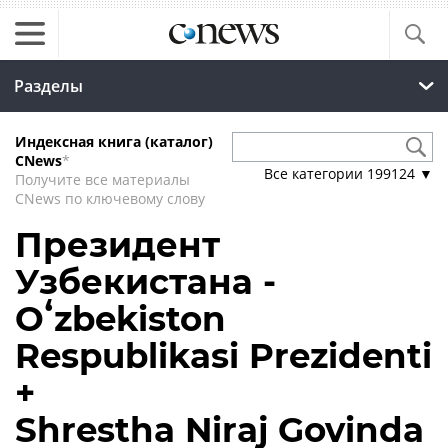
Разделы
Индексная книга (каталог)
CNews
*
Все категории
199124
▼
Получите все материалы
CNews по ключевому слову
Президент
Узбекистана -
Oʻzbekiston
Respublikasi Prezidenti
+
Shrestha Niraj Govinda