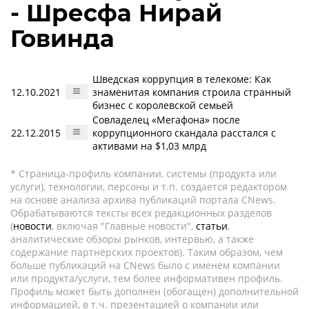
- Шресфа Нирай
Говинда
Шведская коррупция в телекоме: Как
12.10.2021
знаменитая компания строила странный
бизнес с королевской семьей
Совладелец «Мегафона» после
22.12.2015
коррупционного скандала расстался с
активами на $1,03 млрд
* Страница-профиль компании, системы (продукта или
услуги), технологии, персоны и т.п. создается редактором
на основе анализа архива публикаций портала CNews.
Обрабатываются тексты всех редакционных разделов
(
новости
, включая "Главные новости",
статьи
,
аналитические обзоры рынков, интервью, а также
содержание партнёрских проектов). Таким образом, чем
больше публикаций на CNews было с именем компании
или продукта/услуги, тем более информативен профиль.
Профиль может быть дополнен (обогащен) дополнительной
информацией, в т.ч. презентацией о компании или