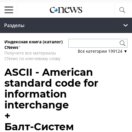
Разделы
Индексная книга (каталог)
CNews
*
Все категории
199124
▼
Получите все материалы
CNews по ключевому слову
ASCII - American
standard code for
information
interchange
+
Балт-Систем