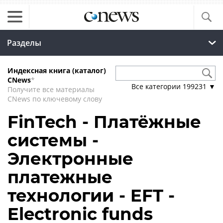
Разделы
Индексная книга (каталог)
CNews
*
Все категории
199231
▼
Получите все материалы
CNews по ключевому слову
FinTech - Платёжные
системы -
Электронные
платежные
технологии - EFT -
Electronic funds