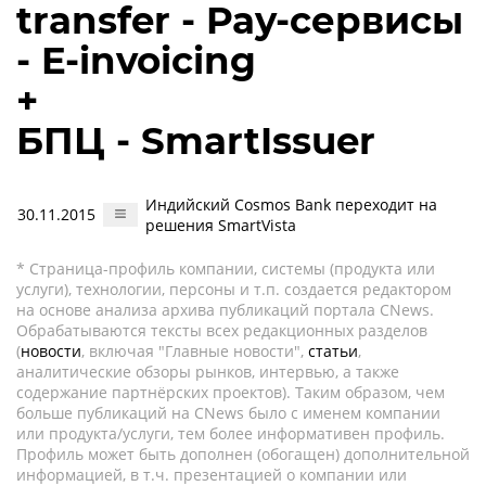
transfer - Pay-сервисы
- E-invoicing
+
БПЦ - SmartIssuer
Индийский Cosmos Bank переходит на
30.11.2015
решения SmartVista
* Страница-профиль компании, системы (продукта или
услуги), технологии, персоны и т.п. создается редактором
на основе анализа архива публикаций портала CNews.
Обрабатываются тексты всех редакционных разделов
(
новости
, включая "Главные новости",
статьи
,
аналитические обзоры рынков, интервью, а также
содержание партнёрских проектов). Таким образом, чем
больше публикаций на CNews было с именем компании
или продукта/услуги, тем более информативен профиль.
Профиль может быть дополнен (обогащен) дополнительной
информацией, в т.ч. презентацией о компании или