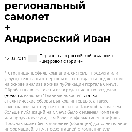
региональный
самолет
+
Андриевский Иван
Первые шаги российской авиации к
12.03.2014
«цифровой фабрике»
* Страница-профиль компании, системы (продукта или
услуги), технологии, персоны и т.п. создается редактором
на основе анализа архива публикаций портала CNews.
Обрабатываются тексты всех редакционных разделов
(
новости
, включая "Главные новости",
статьи
,
аналитические обзоры рынков, интервью, а также
содержание партнёрских проектов). Таким образом, чем
больше публикаций на CNews было с именем компании
или продукта/услуги, тем более информативен профиль.
Профиль может быть дополнен (обогащен) дополнительной
информацией, в т.ч. презентацией о компании или