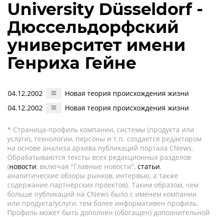
University Düsseldorf -
Дюссельдорфский
университет имени
Генриха Гейне
04.12.2002
Новая теория происхождения жизни
04.12.2002
Новая теория происхождения жизни
* Страница-профиль компании, системы (продукта или
услуги), технологии, персоны и т.п. создается редактором
на основе анализа архива публикаций портала CNews.
Обрабатываются тексты всех редакционных разделов
(
новости
, включая "Главные новости",
статьи
,
аналитические обзоры рынков, интервью, а также
содержание партнёрских проектов). Таким образом, чем
больше публикаций на CNews было с именем компании
или продукта/услуги, тем более информативен профиль.
Профиль может быть дополнен (обогащен) дополнительной