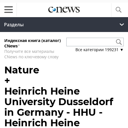
Разделы
Индексная книга (каталог)
CNews
*
Все категории
199231
▼
Получите все материалы
CNews по ключевому слову
Nature
+
Heinrich Heine
University Dusseldorf
in Germany - HHU -
Heinrich Heine