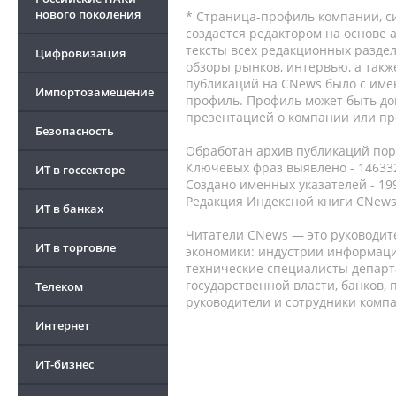
нового поколения
* Страница-профиль компании, сис
создается редактором на основе
тексты всех редакционных раздел
Цифровизация
обзоры рынков, интервью, а такж
публикаций на CNews было с име
Импортозамещение
профиль. Профиль может быть до
презентацией о компании или про
Безопасность
Обработан архив публикаций порт
Ключевых фраз выявлено - 146332
ИТ в госсекторе
Создано именных указателей - 19
Редакция Индексной книги CNews
ИТ в банках
Читатели CNews — это руководит
ИТ в торговле
экономики: индустрии информаци
технические специалисты депар
государственной власти, банков,
Телеком
руководители и сотрудники комп
Интернет
ИТ-бизнес