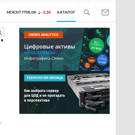
MOEXIT
1796,06
-0,36
КАТАЛОГ
CNEWS ANALYTICS
▼
Цифровые активы
«Росатома».
Инфографика CNews
ТЕХНОЛОГИЯ МЕСЯЦА
Как выбрать сервер
для ЦОД и не прогадать
в перспективе
я