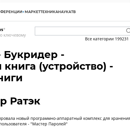
НФЕРЕНЦИИ
МАРКЕТ
ТЕХНИКА
НАУКА
ТВ
ws
*
по ключевому
Все категории
199231
- Букридер -
книга (устройство) -
ниги
р Ратэк
ировала новый программно-аппаратный комплекс для хранени
пользователя - "Мастер Паролей"