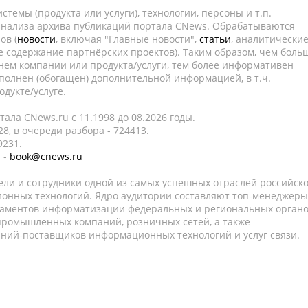
темы (продукта или услуги), технологии, персоны и т.п.
 анализа архива публикаций портала CNews. Обрабатываются
ов (
новости
, включая "Главные новости",
статьи
, аналитически
е содержание партнёрских проектов). Таким образом, чем боль
нем компании или продукта/услуги, тем более информативен
полнен (обогащен) дополнительной информацией, в т.ч.
дукте/услуге.
ала CNews.ru c 11.1998 до 08.2026 годы.
8, в очереди разбора - 724413.
9231.
 -
book@cnews.ru
ели и сотрудники одной из самых успешных отраслей российск
онных технологий. Ядро аудитории составляют топ-менеджеры
таментов информатизации федеральных и региональных орган
 промышленных компаний, розничных сетей, а также
аний-поставщиков информационных технологий и услуг связи.