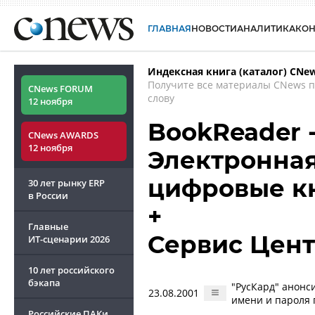
ГЛАВНАЯ
НОВОСТИ
АНАЛИТИКА
КО
Индексная книга (каталог) CNe
Получите все материалы CNews 
CNews FORUM
слову
12 ноября
BookReader 
CNews AWARDS
12 ноября
Электронная 
цифровые к
30 лет рынку ERP
в России
+
Главные
Сервис Цент
ИТ-сценарии
2026
10 лет российского
бэкапа
"РусКард" анонс
23.08.2001
имени и пароля 
Российские ПАКи