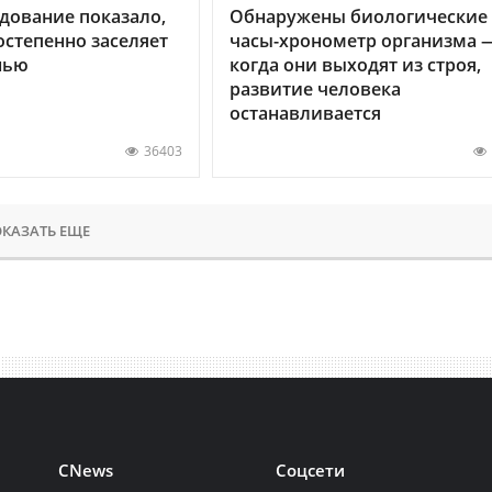
дование показало,
Обнаружены биологические
остепенно заселяет
часы-хронометр организма 
нью
когда они выходят из строя,
развитие человека
останавливается
36403
КАЗАТЬ ЕЩЕ
CNews
Соцсети