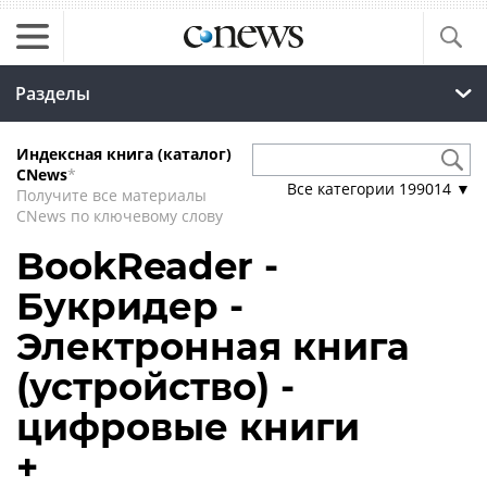
Разделы
Индексная книга (каталог)
CNews
*
Все категории
199014
▼
Получите все материалы
CNews по ключевому слову
BookReader -
Букридер -
Электронная книга
(устройство) -
цифровые книги
+