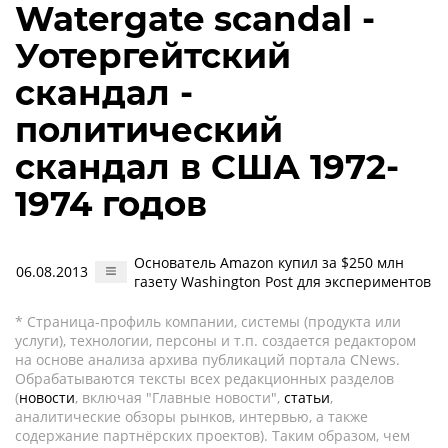
Watergate scandal -
Уотергейтский
скандал -
политический
скандал в США 1972-
1974 годов
Основатель Amazon купил за $250 млн
06.08.2013
газету Washington Post для экспериментов
* Страница-профиль компании, системы (продукта или
услуги), технологии, персоны и т.п. создается редактором
на основе анализа архива публикаций портала CNews.
Обрабатываются тексты всех редакционных разделов
(
новости
, включая "Главные новости",
статьи
,
аналитические обзоры рынков, интервью, а также
содержание партнёрских проектов). Таким образом, чем