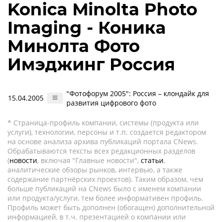
Konica Minolta Photo
Imaging - Коника
Минолта Фото
Имэджинг Россия
"Фотофорум 2005": Россия – клондайк для
15.04.2005
развития цифрового фото
* Страница-профиль компании, системы (продукта или
услуги), технологии, персоны и т.п. создается редактором
на основе анализа архива публикаций портала CNews.
Обрабатываются тексты всех редакционных разделов
(
новости
, включая "Главные новости",
статьи
,
аналитические обзоры рынков, интервью, а также
содержание партнёрских проектов). Таким образом, чем
больше публикаций на CNews было с именем компании
или продукта/услуги, тем более информативен профиль.
Профиль может быть дополнен (обогащен) дополнительной
информацией, в т.ч. презентацией о компании или