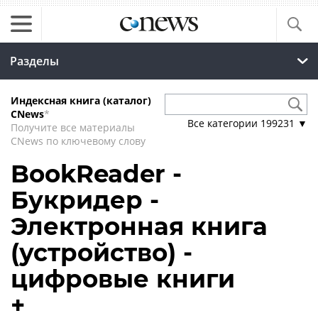
Разделы
Индексная книга (каталог)
CNews
*
Все категории
199231
▼
Получите все материалы
CNews по ключевому слову
BookReader -
Букридер -
Электронная книга
(устройство) -
цифровые книги
+