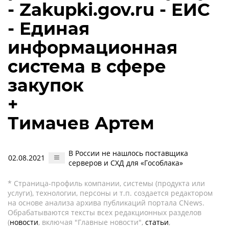
- Zakupki.gov.ru - ЕИС
- Единая
информационная
система в сфере
закупок
+
Тимачев Артем
В России не нашлось поставщика
02.08.2021
серверов и СХД для «Гособлака»
* Страница-профиль компании, системы (продукта или
услуги), технологии, персоны и т.п. создается редактором
на основе анализа архива публикаций портала CNews.
Обрабатываются тексты всех редакционных разделов
(
новости
, включая "Главные новости",
статьи
,