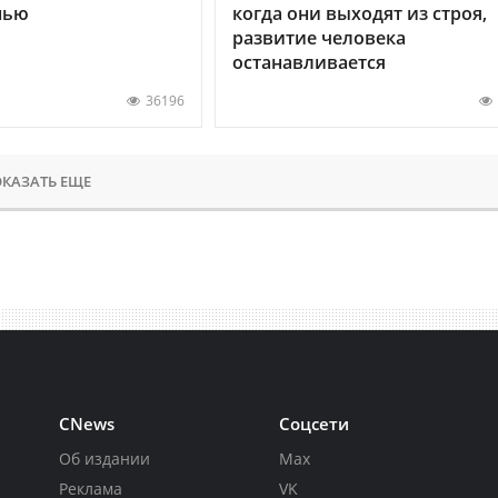
нью
когда они выходят из строя,
развитие человека
останавливается
36196
КАЗАТЬ ЕЩЕ
CNews
Соцсети
Об издании
Max
Реклама
VK