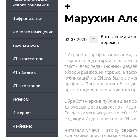
+
нового поколения
Марухин Ал
Цифровизация
Импортозамещение
Восставший из п
02.07.2020
перемены
Безопасность
* Страница-профиль компании, сис
ИТ в госсекторе
создается редактором на основе
тексты всех редакционных раздел
обзоры рынков, интервью, а такж
ИТ в банках
публикаций на CNews было с име
профиль. Профиль может быть до
ИТ в торговле
презентацией о компании или про
Телеком
Обработан архив публикаций порт
Ключевых фраз выявлено - 146301
Интернет
Создано именных указателей - 19
Редакция Индексной книги CNews
ИТ-бизнес
Читатели CNews — это руководит
экономики: индустрии информаци