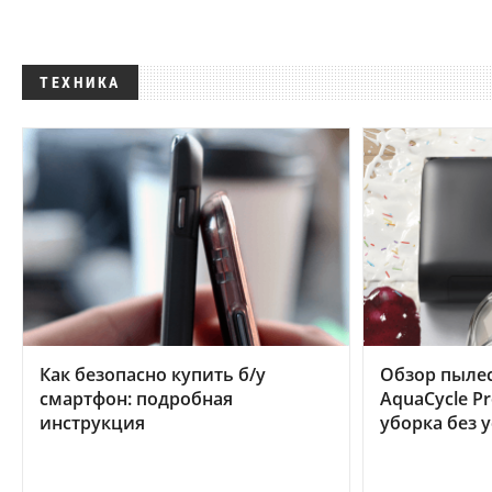
ТЕХНИКА
Как безопасно купить б/у
Обзор пылес
смартфон: подробная
AquaCycle Pr
инструкция
уборка без 