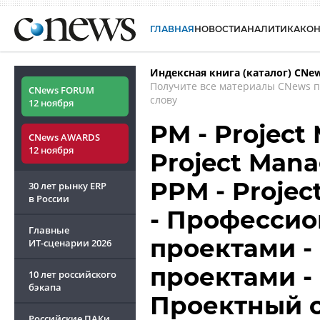
ГЛАВНАЯ
НОВОСТИ
АНАЛИТИКА
КО
Индексная книга (каталог) CNe
Получите все материалы CNews 
CNews FORUM
слову
12 ноября
PM - Project
CNews AWARDS
12 ноября
Project Mana
PPM - Projec
30 лет рынку ERP
в России
- Профессио
Главные
проектами -
ИТ-сценарии
2026
проектами -
10 лет российского
бэкапа
Проектный оф
Российские ПАКи