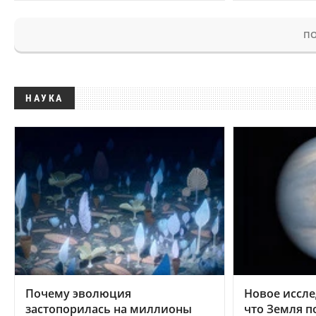
ПО
НАУКА
Почему эволюция
Новое иссле
застопорилась на миллионы
что Земля п