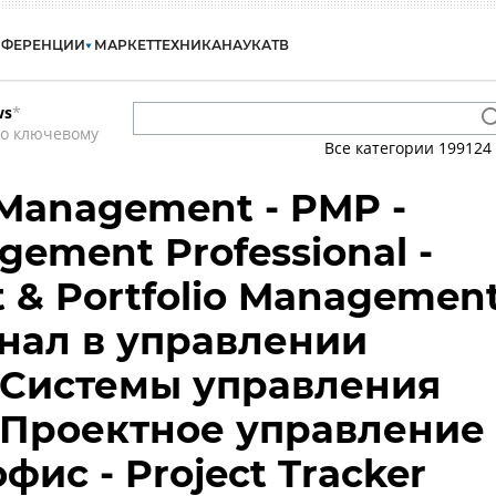
НФЕРЕНЦИИ
МАРКЕТ
ТЕХНИКА
НАУКА
ТВ
ws
*
по ключевому
Все категории
199124
 Management - PMP -
gement Professional -
t & Portfolio Managemen
нал в управлении
 Системы управления
 Проектное управление 
ис - Project Tracker