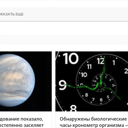
КАЗАТЬ ЕЩЕ
дование показало,
Обнаружены биологические
остепенно заселяет
часы-хронометр организма 