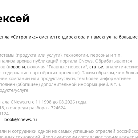
ексей
епла «Ситроникс» сменил гендиректора и намекнул на большие
темы (продукта или услуги), технологии, персоны и т.п.
 анализа архива публикаций портала CNews. Обрабатываются
ов (
новости
, включая "Главные новости",
статьи
, аналитически
е содержание партнёрских проектов). Таким образом, чем боль
нем компании или продукта/услуги, тем более информативен
полнен (обогащен) дополнительной информацией, в т.ч.
дукте/услуге.
ала CNews.ru c 11.1998 до 08.2026 годы.
8, в очереди разбора - 724624.
9124.
 -
book@cnews.ru
ели и сотрудники одной из самых успешных отраслей российск
онных технологий. Ядро аудитории составляют топ-менеджеры