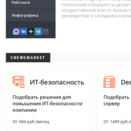
Рейтинги
технические специалисты депар
государственной власти, банков,
Инфографика
руководители и сотрудники комп
CNEWSMARKET
ИТ-безопасность
De
Подобрать решения для
Подобрать
повышения ИТ-безопасности
сервер
компании
От 684 руб./месяц
От 1499 руб.