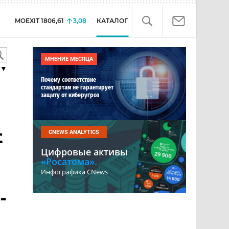
MOEXIT
1806,61
3,08
КАТАЛОГ
МНЕНИЕ МЕСЯЦА
▼
Почему соответствие
стандартам не гарантирует
защиту от киберугроз
t
CNEWS ANALYTICS
Цифровые активы
«Росатома».
Инфографика CNews
-