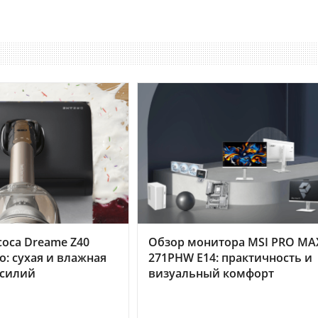
оса Dreame Z40
Обзор монитора MSI PRO MA
o: сухая и влажная
271PHW E14: практичность и
усилий
визуальный комфорт