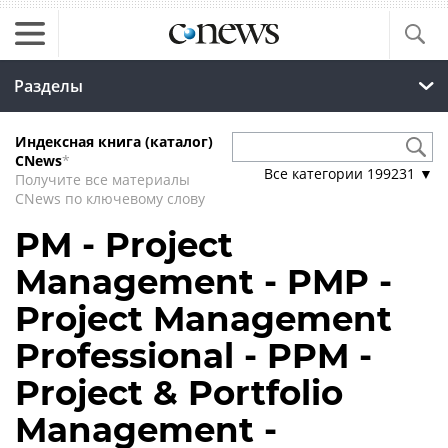
Разделы
Индексная книга (каталог)
CNews
*
Все категории
199231
▼
Получите все материалы
CNews по ключевому слову
PM - Project
Management - PMP -
Project Management
Professional - PPM -
Project & Portfolio
Management -