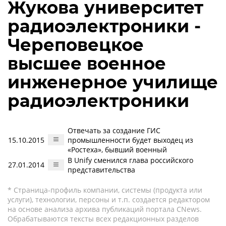
Жукова университет
радиоэлектроники -
Череповецкое
высшее военное
инженерное училище
радиоэлектроники
Отвечать за создание ГИС
15.10.2015
промышленности будет выходец из
«Ростеха», бывший военный
В Unify сменился глава российского
27.01.2014
представительства
* Страница-профиль компании, системы (продукта или
услуги), технологии, персоны и т.п. создается редактором
на основе анализа архива публикаций портала CNews.
Обрабатываются тексты всех редакционных разделов