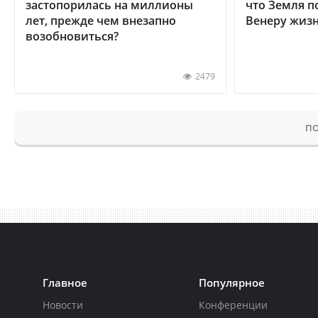
застопорилась на миллионы
что Земля п
лет, прежде чем внезапно
Венеру жиз
возобновиться?
2479
ПО
Главное
Популярное
Новости
Конференции