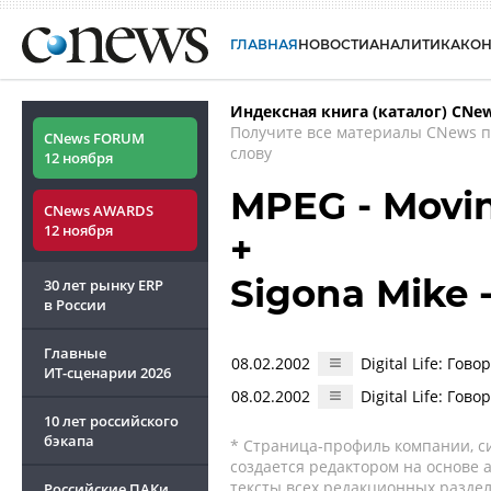
ГЛАВНАЯ
НОВОСТИ
АНАЛИТИКА
КО
Индексная книга (каталог) CNe
Получите все материалы CNews 
CNews FORUM
слову
12 ноября
MPEG - Movin
CNews AWARDS
12 ноября
+
Sigona Mike 
30 лет рынку ERP
в России
Главные
08.02.2002
Digital Life: Го
ИТ-сценарии
2026
08.02.2002
Digital Life: Го
10 лет российского
бэкапа
* Страница-профиль компании, сис
создается редактором на основе
тексты всех редакционных раздел
Российские ПАКи