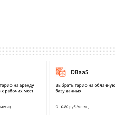
I
DBaaS
тариф на аренду
Выбрать тариф на облачну
х рабочих мест
базу данных
/месяц
От 0.80 руб./месяц