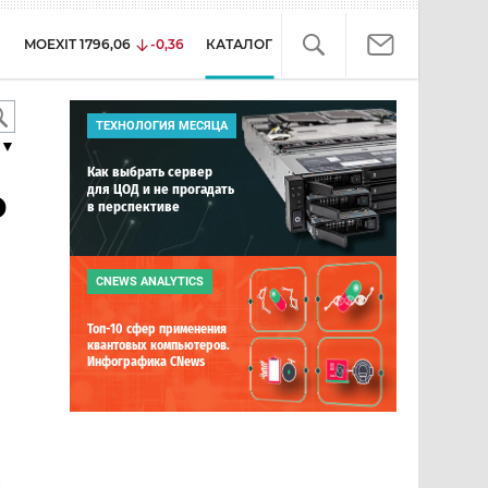
MOEXIT
1796,06
-0,36
КАТАЛОГ
ТЕХНОЛОГИЯ МЕСЯЦА
▼
Как выбрать сервер
для ЦОД и не прогадать
p
в перспективе
CNEWS ANALYTICS
Топ-10 сфер применения
квантовых компьютеров.
Инфографика CNews
е