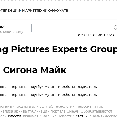
НФЕРЕНЦИИ
МАРКЕТ
ТЕХНИКА
НАУКА
ТВ
ws
*
по ключевому
Все категории
199231
g Pictures Experts Grou
- Сигона Майк
ворящая перчатка, ноутбук-мутант и роботы-гладиаторы
ворящая перчатка, ноутбук-мутант и роботы-гладиаторы
темы (продукта или услуги), технологии, персоны и т.п.
 анализа архива публикаций портала CNews. Обрабатываются
ов (
новости
, включая "Главные новости",
статьи
, аналитически