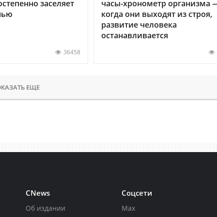
остепенно заселяет
часы-хронометр организма 
нью
когда они выходят из строя,
развитие человека
останавливается
36458
КАЗАТЬ ЕЩЕ
CNews
Соцсети
Об издании
Max