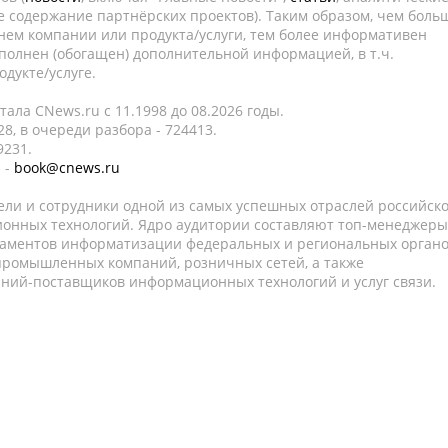
е содержание партнёрских проектов). Таким образом, чем боль
нем компании или продукта/услуги, тем более информативен
полнен (обогащен) дополнительной информацией, в т.ч.
дукте/услуге.
ала CNews.ru c 11.1998 до 08.2026 годы.
8, в очереди разбора - 724413.
9231.
 -
book@cnews.ru
ели и сотрудники одной из самых успешных отраслей российск
онных технологий. Ядро аудитории составляют топ-менеджеры
таментов информатизации федеральных и региональных орган
 промышленных компаний, розничных сетей, а также
аний-поставщиков информационных технологий и услуг связи.