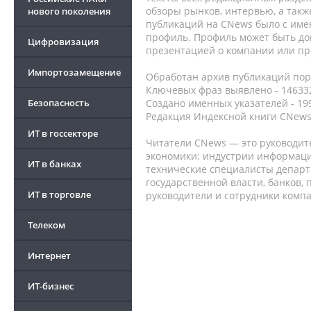
обзоры рынков, интервью, а такж
нового поколения
публикаций на CNews было с име
профиль. Профиль может быть до
Цифровизация
презентацией о компании или про
Импортозамещение
Обработан архив публикаций порт
Ключевых фраз выявлено - 146332
Безопасность
Создано именных указателей - 19
Редакция Индексной книги CNews
ИТ в госсекторе
Читатели CNews — это руководит
экономики: индустрии информаци
ИТ в банках
технические специалисты депар
государственной власти, банков,
ИТ в торговле
руководители и сотрудники комп
Телеком
Интернет
ИТ-бизнес