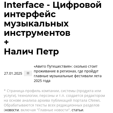
Interface - Цифровой
интерфейс
музыкальных
инструментов
+
Налич Петр
«Авито Путешествия»: сколько стоит
проживание в регионах, где пройдут
27.01.2025
главные музыкальные фестивали лета
2025 года
* Страница-профиль компании, системы (продукта или
услуги), технологии, персоны и т.п. создается редактором
на основе анализа архива публикаций портала CNews.
Обрабатываются тексты всех редакционных разделов
(
новости
, включая "Главные новости",
статьи
,