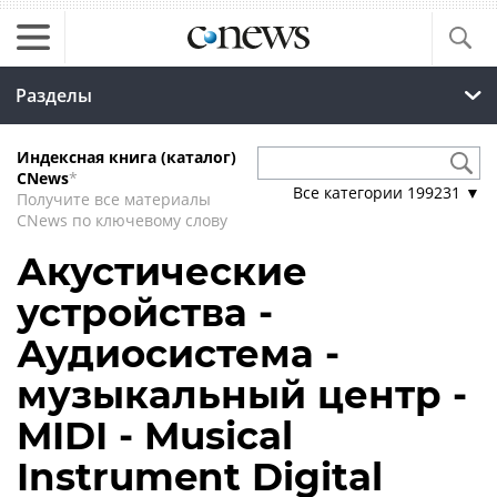
Разделы
Индексная книга (каталог)
CNews
*
Все категории
199231
▼
Получите все материалы
CNews по ключевому слову
Акустические
устройства -
Аудиосистема -
музыкальный центр -
MIDI - Musical
Instrument Digital