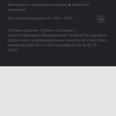
Материалы, помеченные знаком ■, являются
рекламой
Все права защищены © 1995 – 2026
Сетевое издание «CNews» («СиНьюс»)
зарегистрировано Федеральной службой по надзору в
сфере связи, информационных технологий и массовых
коммуникаций 09.11.2018 за номером Эл № ФС77 –
74283