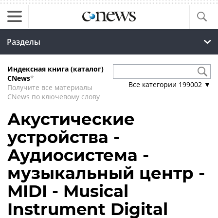
Разделы
Индексная книга (каталог)
CNews
*
Все категории
199002
▼
Получите все материалы
CNews по ключевому слову
Акустические
устройства -
Аудиосистема -
музыкальный центр -
MIDI - Musical
Instrument Digital