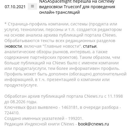
NASASpaceflight перешла на систему
07.10.2021
видеосвязи Trueconf для проведения
онлайн-трансляций
* Страница-профиль компании, системы (продукта или
услуги), технологии, персоны и т.п. создается редактором
на основе анализа архива публикаций портала CNews.
Обрабатываются тексты всех редакционных разделов
(
новости
, включая "Главные новости",
статьи
,
аналитические обзоры рынков, интервью, а также
содержание партнёрских проектов). Таким образом, чем
больше публикаций на CNews было с именем компании
или продукта/услуги, тем более информативен профиль.
Профиль может быть дополнен (обогащен) дополнительной
информацией, в т.ч. презентацией о компании или
продукте/услуге.
Обработан архив публикаций портала CNews.ru c 11.1998
до 08.2026 годы.
Ключевых фраз выявлено - 1463181, в очереди разбора -
724410.
Создано именных указателей - 199201.
Редакция Индексной книги CNews -
book@cnews.ru