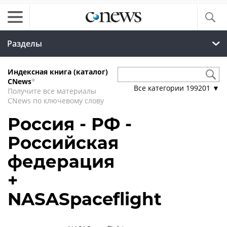
Разделы
Индексная книга (каталог)
CNews
*
Все категории
199201
▼
Получите все материалы
CNews по ключевому слову
Россия - РФ -
Российская
федерация
+
NASASpaceflight